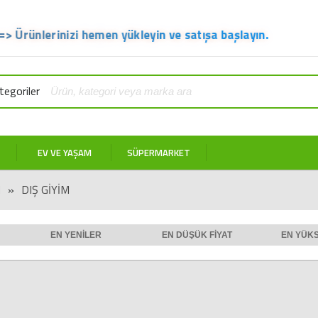
nizi hemen yükleyin ve satışa başlayın.
egoriler
EV VE YAŞAM
SÜPERMARKET
M
»
DIŞ GIYIM
EN YENILER
EN DÜŞÜK FIYAT
EN YÜKS