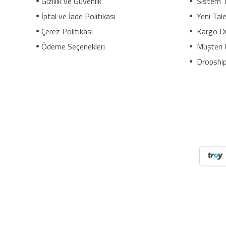
Gizlilik ve Güvenlik
Sistem 
İptal ve İade Politikası
Yeni Tale
Çerez Politikası
Kargo D
Ödeme Seçenekleri
Müşteri 
Dropship
NilAVM XML Hizmeti ile elektronik, moda, ev & yaşam, s
ve SEO uyumlu içeriklerle e-ticaret satışlarınızı artırı
dropshipping tedarikçileri, xml bayilik, xml veren firmalar,
mağaza bayilik, dropshipping turkiye, dropshipping toptan
e bayilik, online bayilik, ücretsiz bayilik veren firmalar,