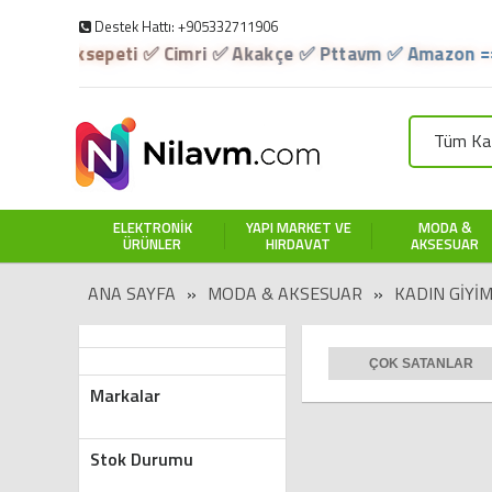
Destek Hattı: +905332711906
peti ✅ Cimri ✅ Akakçe ✅ Pttavm ✅ Amazon ==> Ürünleri
Tüm Kat
ELEKTRONIK
YAPI MARKET VE
MODA &
ÜRÜNLER
HIRDAVAT
AKSESUAR
ANA SAYFA
»
MODA & AKSESUAR
»
KADIN GIYI
ÇOK SATANLAR
Markalar
Stok Durumu