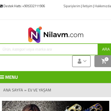
Destek Hattı: +905332711906
Siparişlerim
|
İletişim
|
Hakkımızda
ARA
0
MENU
ANA SAYFA
»
EV VE YAŞAM