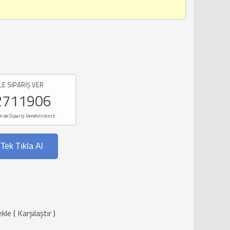
LE SİPARİŞ VER
2711906
e Sipariş Verebilirsiniz.
Tek Tıkla Al
ekle
(
Karşılaştır
)