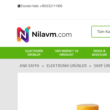
Destek Hattı: +905332711906
Tüm Kat
ELEKTRONIK
YAPI MARKET VE
MODA &
ÜRÜNLER
HIRDAVAT
AKSESUAR
ANA SAYFA
»
ELEKTRONIK ÜRÜNLER
»
SARF ÜR