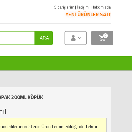
Siparişlerim
|
İletişim
|
Hakkımızda
YENİ ÜRÜNLER SATIŞA SUNULMUŞTUR. ÜRÜ
0
ARA
APAK 200ML KÖPÜK
il
emin edilememektedir.
Ürün temin edildiğinde tekrar