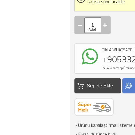
satışa sunulacaktır.
TIKLA WHATSAPP İ
+90533
7x24 Whatsapp Üzerinden d
Sepete Ekle
·
Ürünü karşılaştırma listeme 
·
Fiyatı düşünce bildir