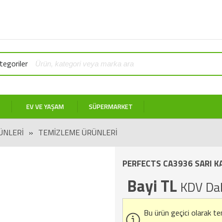
egoriler
EV VE YAŞAM
SÜPERMARKET
ÜNLERI
»
TEMIZLEME ÜRÜNLERI
PERFECTS CA3936 SARI K
Bayi TL
KDV Dah
Bu ürün geçici olarak t