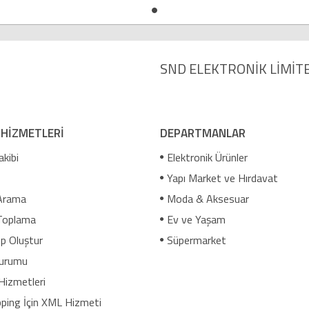
SND ELEKTRONİK LİMİTE
 HİZMETLERİ
DEPARTMANLAR
akibi
Elektronik Ürünler
Yapı Market ve Hırdavat
Arama
Moda & Aksesuar
Toplama
Ev ve Yaşam
p Oluştur
Süpermarket
urumu
Hizmetleri
ping İçin XML Hizmeti