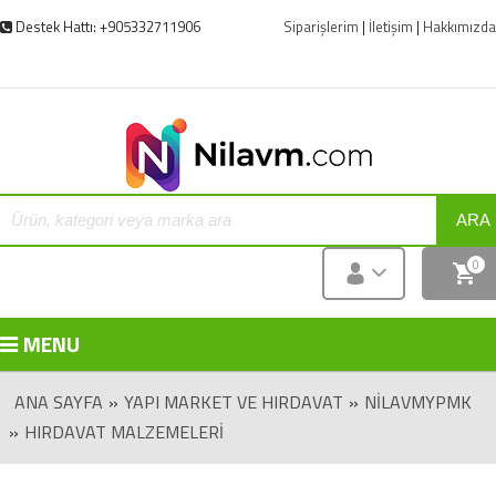
Destek Hattı: +905332711906
Siparişlerim
|
İletişim
|
Hakkımızda
ARA
0
MENU
ANA SAYFA
»
YAPI MARKET VE HIRDAVAT
»
NILAVMYPMK
»
HIRDAVAT MALZEMELERI