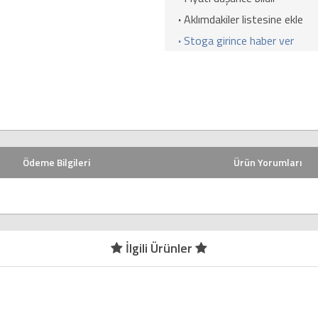
·
Aklımdakiler listesine ekle
·
Stoga girince haber ver
Ödeme Bilgileri
Ürün Yorumları
İlgili Ürünler