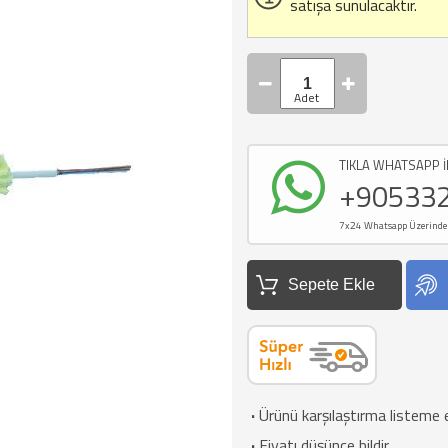
satışa sunulacaktır.
TIKLA WHATSAPP İ
+90533
7x24 Whatsapp Üzerinden d
Sepete Ekle
·
Ürünü karşılaştırma listeme 
·
Fiyatı düşünce bildir