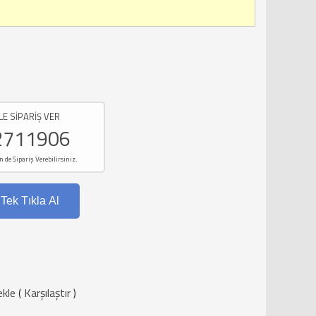
LE SİPARİŞ VER
2711906
e Sipariş Verebilirsiniz.
Tek Tıkla Al
ekle
(
Karşılaştır
)