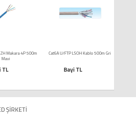
SZH Makara 4P 500m
Cat6A U/FTP LSOH Kablo 500m Gri
Cat6A 
Mavi
i TL
Bayi TL
D ŞİRKETİ