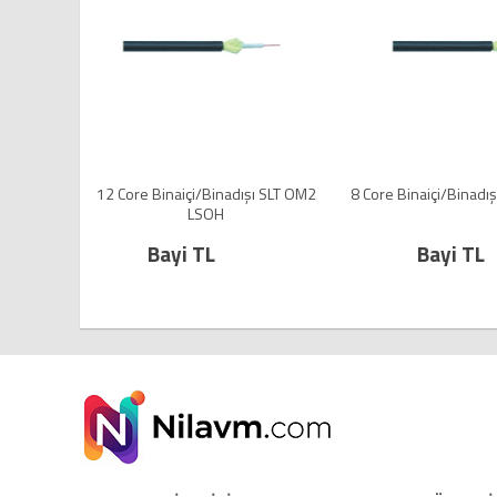
500m Gri
12 Core Binaiçi/Binadışı SLT OM2
8 Core Binaiçi/Binadı
LSOH
Bayi TL
Bayi TL