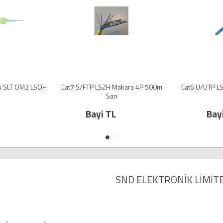
şı SLT OM2 LSOH
Cat7 S/FTP LSZH Makara 4P 500m
Cat6 U/UTP L
Sarı
Bayi TL
Bay
SND ELEKTRONİK LİMİTE