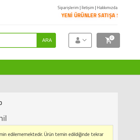
Siparişlerim
|
İletişim
|
Hakkımızda
YENİ ÜRÜNLER SATIŞA SUNULMUŞTUR. ÜRÜNLE
0
ARA
D
il
emin edilememektedir.
Ürün temin edildiğinde tekrar