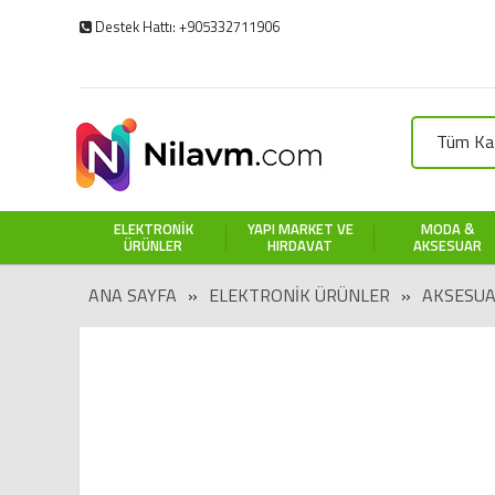
Destek Hattı: +905332711906
Tüm Kat
ELEKTRONIK
YAPI MARKET VE
MODA &
ÜRÜNLER
HIRDAVAT
AKSESUAR
ANA SAYFA
»
ELEKTRONIK ÜRÜNLER
»
AKSESUA