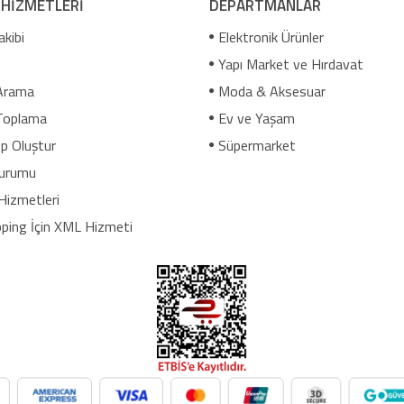
 HİZMETLERİ
DEPARTMANLAR
akibi
Elektronik Ürünler
Yapı Market ve Hırdavat
Arama
Moda & Aksesuar
Toplama
Ev ve Yaşam
p Oluştur
Süpermarket
urumu
Hizmetleri
ping İçin XML Hizmeti