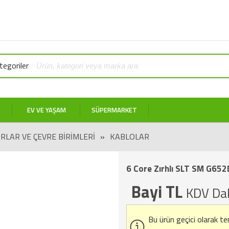
egoriler
EV VE YAŞAM
SÜPERMARKET
RLAR VE ÇEVRE BIRIMLERI
»
KABLOLAR
6 Core Zırhlı SLT SM G652
Bayi TL
KDV Dah
Bu ürün geçici olarak t