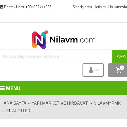
Destek Hattı: +905332711906
Siparişlerim
|
İletişim
|
Hakkımızda
ARA
0
MENU
ANA SAYFA
»
YAPI MARKET VE HIRDAVAT
»
NILAVMYPMK
»
EL ALETLERI