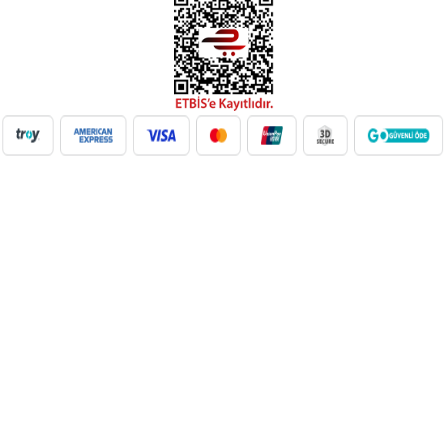
NilAVM XML Hizmeti ile elektronik, moda, ev & yaşam,
süpermarket, oyuncak ve daha birçok kategoride ürünleri kolayca
entegre edin. Otomatik stok güncelleme, bayi ağı desteği ve SEO
uyumlu içeriklerle e-ticaret satışlarınızı artırın. Her kategoride doğru
Google Product Category eşleşmesiyle Google Ads ve Merchant
Center uyumunu sağlayın. bayilik veren, dropshipping tedarikçileri,
xml bayilik, xml veren firmalar, xml dropshipping tedarikçi, e ticaret
tedarikçileri, giyim xml, ücretsiz dropshipping, dropshipping ürünleri,
toptan bayilik, mağaza bayilik, dropshipping turkiye, dropshipping
toptancıları, dropshipping kazanç, xml e ticaret, dropshipping
bayilik, xml entegrasyon, dropshipping tedarikçi, giyim
dropshipping, e bayilik, online bayilik, ücretsiz bayilik veren firmalar,