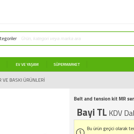
egoriler
EV VE YAŞAM
SÜPERMARKET
R VE BASKI ÜRÜNLERI
Belt and tension kit MR se
Bayi TL
KDV Dah
Bu ürün geçici olarak t