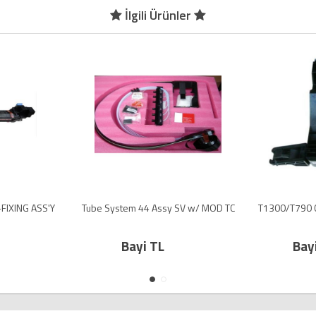
İlgili Ürünler
IXING ASS'Y
Tube System 44 Assy SV w/ MOD TC
T1300/T790 C
Bayi TL
Bay