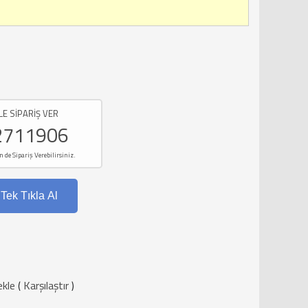
LE SİPARİŞ VER
2711906
e Sipariş Verebilirsiniz.
Tek Tıkla Al
ekle
(
Karşılaştır
)