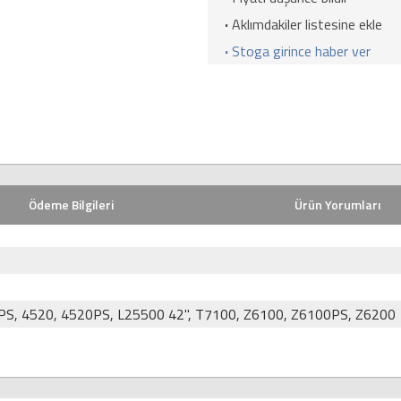
·
Aklımdakiler listesine ekle
·
Stoga girince haber ver
Ödeme Bilgileri
Ürün Yorumları
PS, 4520, 4520PS, L25500 42", T7100, Z6100, Z6100PS, Z6200