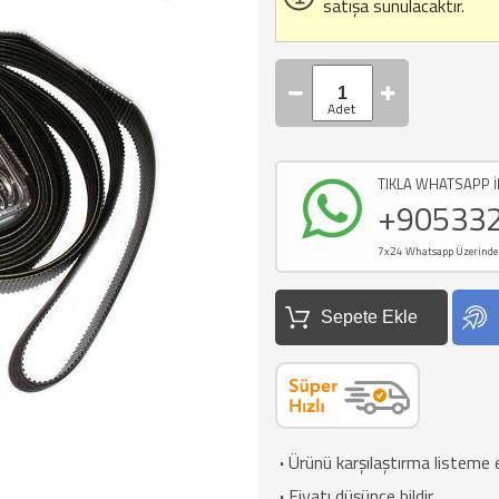
satışa sunulacaktır.
TIKLA WHATSAPP İ
+90533
7x24 Whatsapp Üzerinden d
Sepete Ekle
·
Ürünü karşılaştırma listeme 
·
Fiyatı düşünce bildir