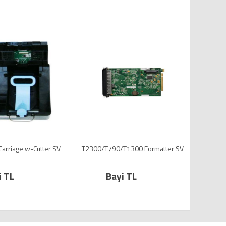
arriage w-Cutter SV
T2300/T790/T1300 Formatter SV
T11
i TL
Bayi TL