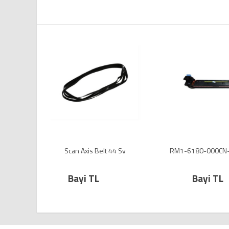
SV
Scan Axis Belt 44 Sv
RM1-6180-000CN-F
Bayi TL
Bayi TL