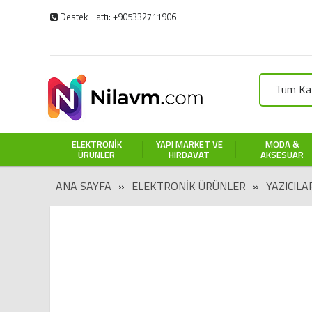
Destek Hattı: +905332711906
Tüm Kat
ELEKTRONIK
YAPI MARKET VE
MODA &
ÜRÜNLER
HIRDAVAT
AKSESUAR
ANA SAYFA
»
ELEKTRONIK ÜRÜNLER
»
YAZICILA