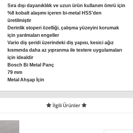
Sıra dışı dayanıklılık ve uzun
ürün kullanım ömrü için
%8 kobalt alaşımı içeren bi-metal HSS'den
üretilmi
ştir
Derinlik stoperi özelliği, çalışma yüzeyini korumak
için yar
ılmaları engeller
Vario diş şeridi üzerindeki diş yapısı, kesici ağız
kısmında daha az yıpranma ile testere uygulamaları
i
çin idealdir
Bosch Bi Metal Panç
79 mm
Metal Ahşap İçin
İlgili Ürünler