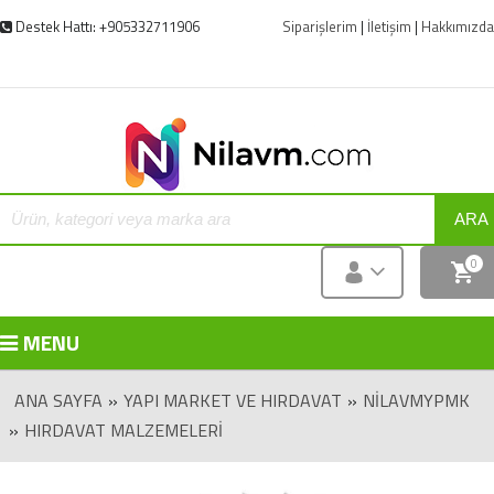
Destek Hattı: +905332711906
Siparişlerim
|
İletişim
|
Hakkımızda
ARA
0
MENU
ANA SAYFA
»
YAPI MARKET VE HIRDAVAT
»
NILAVMYPMK
»
HIRDAVAT MALZEMELERI