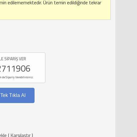
emin edilememektedir.
Ürün temin edildiğinde tekrar
LE SİPARİŞ VER
2711906
e Sipariş Verebilirsiniz.
Tek Tıkla Al
ekle
(
Karşılaştır
)