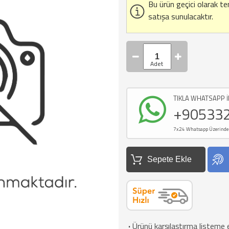
Bu ürün geçici olarak t
satışa sunulacaktır.
TIKLA WHATSAPP İ
+90533
7x24 Whatsapp Üzerinden d
Sepete Ekle
·
Ürünü karşılaştırma listeme 