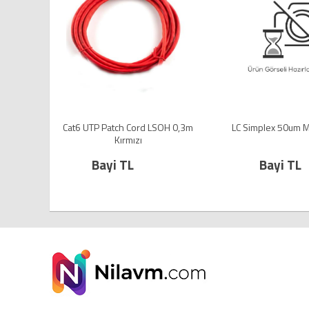
l 1m
Cat6 UTP Patch Cord LSOH 0,3m
LC Simplex 50um M
Kırmızı
Bayi TL
Bayi TL