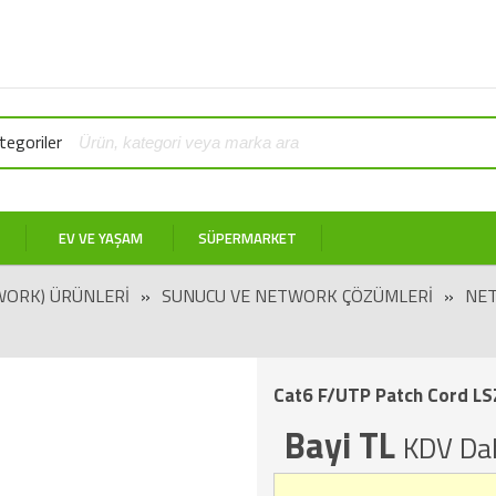
egoriler
EV VE YAŞAM
SÜPERMARKET
WORK) ÜRÜNLERI
»
SUNUCU VE NETWORK ÇÖZÜMLERI
»
NET
Cat6 F/UTP Patch Cord LS
Bayi TL
KDV Dah