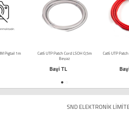
M Pigtail 1m
Cat6 UTP Patch Cord LSOH 0,5m
Cat6 UTP Patch
Beyaz
Bayi TL
Bay
SND ELEKTRONİK LİMİTE