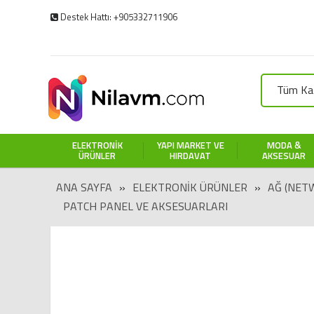
Destek Hattı: +905332711906
Tüm Kat
ELEKTRONIK
YAPI MARKET VE
MODA &
ÜRÜNLER
HIRDAVAT
AKSESUAR
ANA SAYFA
»
ELEKTRONIK ÜRÜNLER
»
AĞ (NET
PATCH PANEL VE AKSESUARLARI