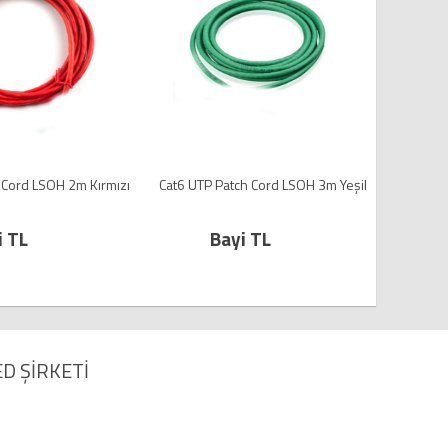
 Cord LSOH 2m Kırmızı
Cat6 UTP Patch Cord LSOH 3m Yeşil
Cat6 UT
i TL
Bayi TL
D ŞİRKETİ