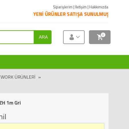
Siparişlerim
|
İletişim
|
Hakkımızda
YENİ ÜRÜNLER SATIŞA SUNULMUŞTUR. ÜRÜNLERİN PAZAR
0
ARA
WORK ÜRÜNLERI
»
ZH 1m Gri
il