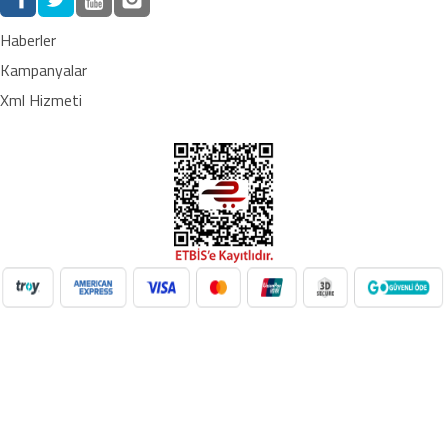
Haberler
Kampanyalar
Xml Hizmeti
NilAVM XML Hizmeti ile elektronik, moda, ev & yaşam,
süpermarket, oyuncak ve daha birçok kategoride ürünleri kolayca
entegre edin. Otomatik stok güncelleme, bayi ağı desteği ve SEO
uyumlu içeriklerle e-ticaret satışlarınızı artırın. Her kategoride doğru
Google Product Category eşleşmesiyle Google Ads ve Merchant
Center uyumunu sağlayın. bayilik veren, dropshipping tedarikçileri,