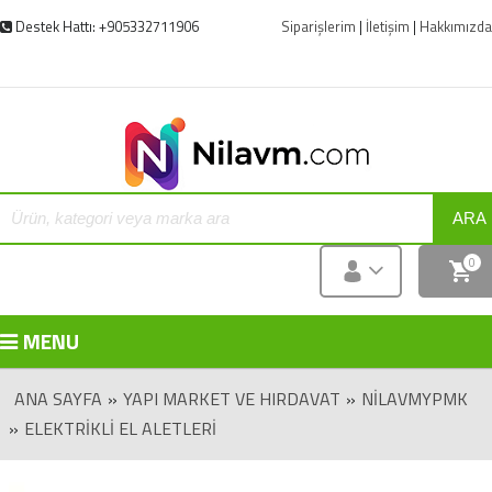
Destek Hattı: +905332711906
Siparişlerim
|
İletişim
|
Hakkımızda
ARA
0
MENU
ANA SAYFA
»
YAPI MARKET VE HIRDAVAT
»
NILAVMYPMK
»
ELEKTRIKLI EL ALETLERI