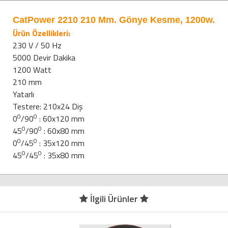
CatPower 2210 210 Mm. Gönye Kesme, 1200w.
Ürün Özellikleri:
230 V / 50 Hz
5000 Devir Dakika
1200 Watt
210 mm
Yatarlı
Testere: 210x24 Diş
0
0
0
/90
: 60x120 mm
0
0
45
/90
: 60x80 mm
0
0
0
/45
: 35x120 mm
0
0
45
/45
: 35x80 mm
İlgili Ürünler