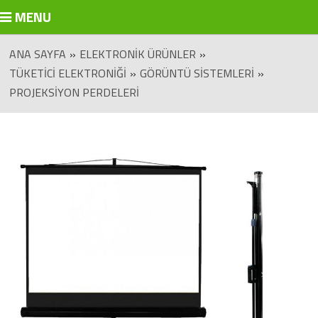
MENU
ANA SAYFA
»
ELEKTRONIK ÜRÜNLER
»
TÜKETICI ELEKTRONIĞI
»
GÖRÜNTÜ SISTEMLERI
»
PROJEKSIYON PERDELERI