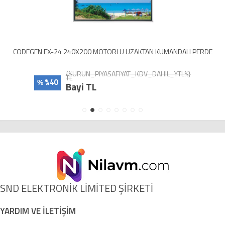
CODEGEN EX-24 240X200 MOTORLU UZAKTAN KUMANDALI PERDE
{%URUN_PIYASAFIYAT_KDV_DAHIL_YTL%}
TL
%40
%
Bayi TL
SND ELEKTRONİK LİMİTED ŞİRKETİ
YARDIM VE İLETİŞİM