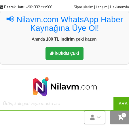
Destek Hattı: +905332711906
Siparişlerim
|
İletişim
|
Hakkımızda
📢 Nilavm.com WhatsApp Haber
Kaynağına Üye Ol!
Anında
100 TL indirim çeki
kazan.
🎁 İNDİRİM ÇEKİ
ARA
0