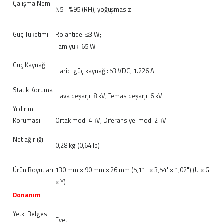
Çalışma Nemi
%5 –%95 (RH), yoğuşmasız
Güç Tüketimi
Rölantide: ≤3 W;
Tam yük: 65 W
Güç Kaynağı
Harici güç kaynağı: 53 VDC, 1.226 A
Statik Koruma
Hava deşarjı: 8 kV; Temas deşarjı: 6 kV
Yıldırım
Koruması
Ortak mod: 4 kV; Diferansiyel mod: 2 kV
Net ağırlığı
0,28 kg (0,64 lb)
Ürün Boyutları
130 mm × 90 mm × 26 mm (5,11" × 3,54" × 1,02") (U × G
× Y)
Donanım
Yetki Belgesi
Evet