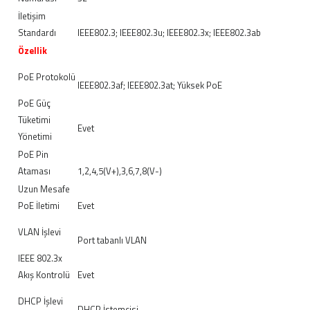
İletişim
Standardı
IEEE802.3; IEEE802.3u; IEEE802.3x; IEEE802.3ab
Özellik
PoE Protokolü
IEEE802.3af; IEEE802.3at; Yüksek PoE
PoE Güç
Tüketimi
Evet
Yönetimi
PoE Pin
Ataması
1,2,4,5(V+),3,6,7,8(V-)
Uzun Mesafe
PoE İletimi
Evet
VLAN İşlevi
Port tabanlı VLAN
IEEE 802.3x
Akış Kontrolü
Evet
DHCP İşlevi
DHCP İstemcisi