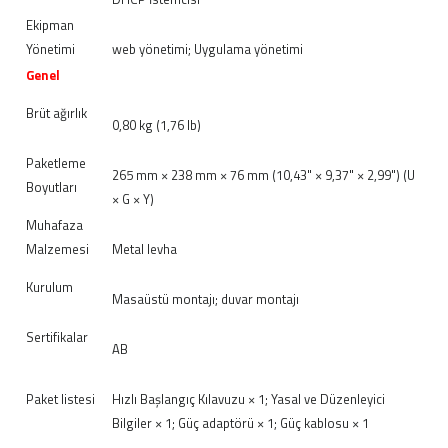
Ekipman
Yönetimi
web yönetimi; Uygulama yönetimi
Genel
Brüt ağırlık
0,80 kg (1,76 lb)
Paketleme
265 mm × 238 mm × 76 mm (10,43" × 9,37" × 2,99") (U
Boyutları
× G × Y)
Muhafaza
Malzemesi
Metal levha
Kurulum
Masaüstü montajı; duvar montajı
Sertifikalar
AB
Paket listesi
Hızlı Başlangıç ​​Kılavuzu × 1; Yasal ve Düzenleyici
Bilgiler × 1; Güç adaptörü × 1; Güç kablosu × 1