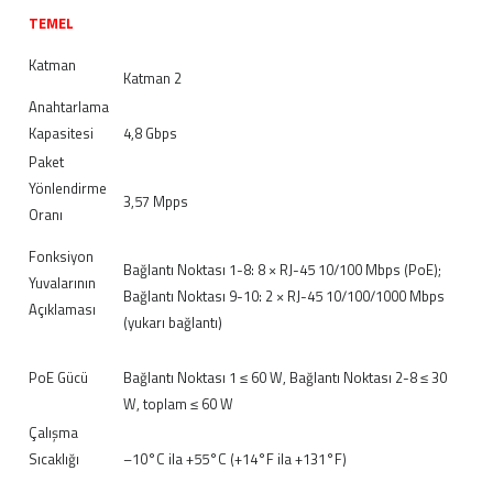
TEMEL
Katman
Katman 2
Anahtarlama
Kapasitesi
4,8 Gbps
Paket
Yönlendirme
3,57 Mpps
Oranı
Fonksiyon
Bağlantı Noktası 1-8: 8 × RJ-45 10/100 Mbps (PoE);
Yuvalarının
Bağlantı Noktası 9-10: 2 × RJ-45 10/100/1000 Mbps
Açıklaması
(yukarı bağlantı)
PoE Gücü
Bağlantı Noktası 1 ≤ 60 W, Bağlantı Noktası 2-8 ≤ 30
W, toplam ≤ 60 W
Çalışma
Sıcaklığı
–10°C ila +55°C (+14°F ila +131°F)