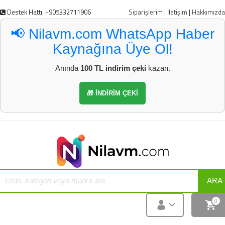
Destek Hattı: +905332711906
Siparişlerim
|
İletişim
|
Hakkımızda
📢 Nilavm.com WhatsApp Haber
Kaynağına Üye Ol!
Anında
100 TL indirim çeki
kazan.
🎁 İNDİRİM ÇEKİ
ARA
0