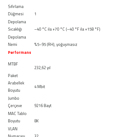
Sıfırlama
Düğmesi
1
Depolama
Sıcaklığı
–40 °C ila +70 °C (–40 °F ila +158 °F)
Depolama
Nemi
%5–95 (RH), yoğuşmasız
Performans
MTBF
232,62 yıl
Paket
Arabellek
4 Mbit
Boyutu
Jumbo
Çerçeve
9216 Bayt
MAC Tablo
Boyutu
8K
VLAN
Numarası
32