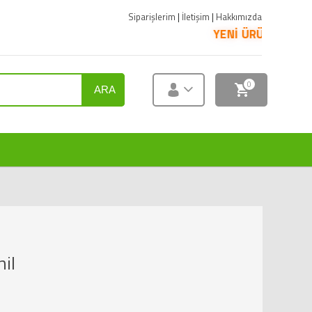
Siparişlerim
|
İletişim
|
Hakkımızda
YENİ ÜRÜNLER SATIŞA SUNUL
0
ARA
il