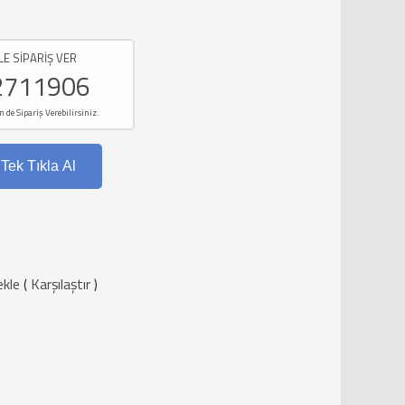
LE SİPARİŞ VER
2711906
e Sipariş Verebilirsiniz.
Tek Tıkla Al
ekle
(
Karşılaştır
)