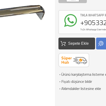
TIKLA WHATSAPP İ
+90533
7x24 Whatsapp Üzerinden d
Sepete Ekle
·
Ürünü karşılaştırma listeme 
·
Fiyatı düşünce bildir
·
Aklımdakiler listesine ekle