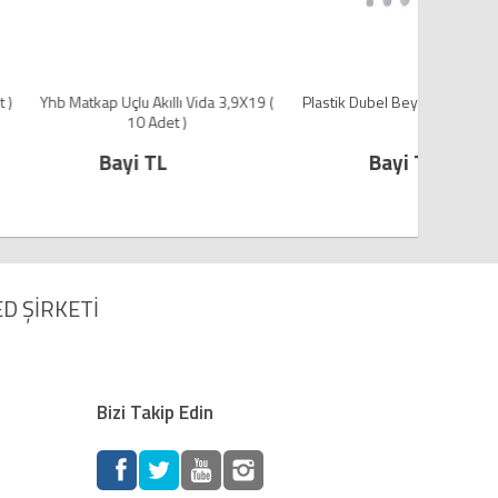
u Akıllı Vida 3,9X19 (
Plastik Dubel Beyaz 7 mm ( 100 Adet )
Yhb Mat
10 Adet )
i TL
Bayi TL
D ŞİRKETİ
Bizi Takip Edin