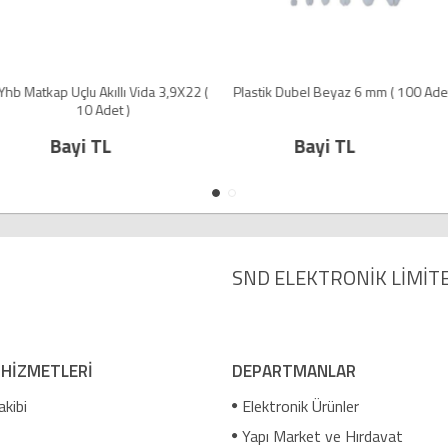
lı Vida 3,9X22 (
Plastik Dubel Beyaz 6 mm ( 100 Adet )
Yhb Matkap Uçl
 )
Bayi TL
Bay
SND ELEKTRONİK LİMİTE
 HİZMETLERİ
DEPARTMANLAR
akibi
Elektronik Ürünler
Yapı Market ve Hırdavat