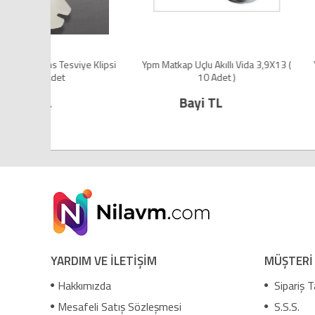
e Klipsi
Ypm Matkap Uçlu Akıllı Vida 3,9X13 (
Yhb Matkap Uçlu Akıl
10 Adet )
10 Adet
Bayi TL
Bayi TL
YARDIM VE İLETİŞİM
MÜŞTERİ
Hakkımızda
Sipariş T
Mesafeli Satış Sözleşmesi
S.S.S.