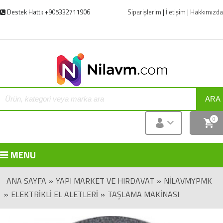
Destek Hattı: +905332711906
Siparişlerim
|
İletişim
|
Hakkımızda
ARA
0
MENU
ANA SAYFA
»
YAPI MARKET VE HIRDAVAT
»
NILAVMYPMK
»
ELEKTRIKLI EL ALETLERI
»
TAŞLAMA MAKINASI