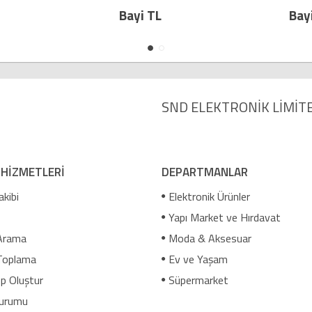
Bayi TL
Bayi TL
SND ELEKTRONİK LİMİTE
 HİZMETLERİ
DEPARTMANLAR
akibi
Elektronik Ürünler
Yapı Market ve Hırdavat
Arama
Moda & Aksesuar
Toplama
Ev ve Yaşam
p Oluştur
Süpermarket
urumu