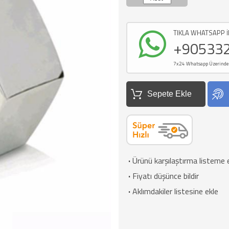
TIKLA WHATSAPP İ
+90533
7x24 Whatsapp Üzerinden d
Sepete Ekle
·
Ürünü karşılaştırma listeme 
·
Fiyatı düşünce bildir
·
Aklımdakiler listesine ekle