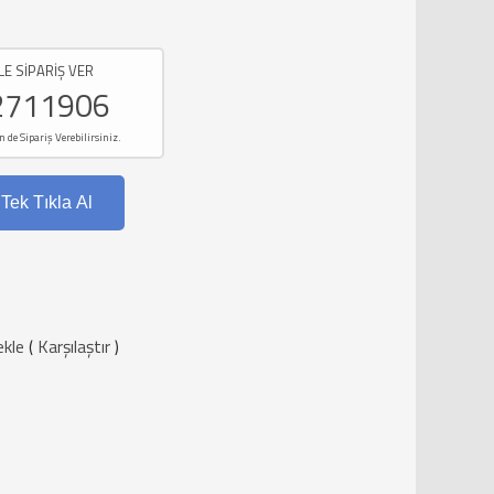
LE SİPARİŞ VER
2711906
e Sipariş Verebilirsiniz.
Tek Tıkla Al
ekle
(
Karşılaştır
)