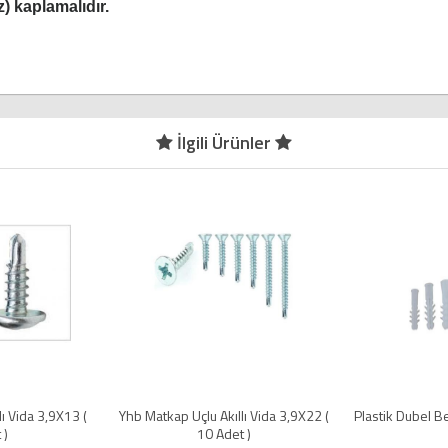
z) kaplamalıdır.
İlgili Ürünler
kap Uçlu Akıllı Vida 3,9X22 (
Plastik Dubel Beyaz 6 mm ( 100 Adet )
Y
10 Adet )