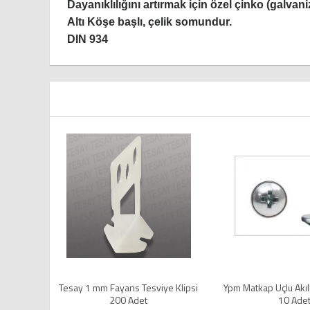
Dayanıklılığını artırmak için özel çinko (galvani
Altı Köşe başlı, çelik somundur.
DIN 934
ayans Tesviye Klipsi
Ypm Matkap Uçlu Akıllı Vida 3,9X13 (
Yhb Mat
200 Adet
10 Adet )