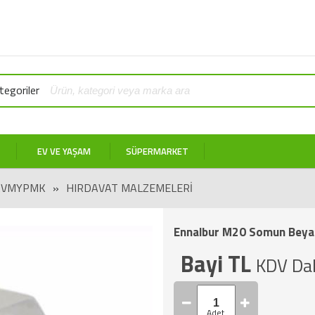
egoriler
EV VE YAŞAM
SÜPERMARKET
AVMYPMK
»
HIRDAVAT MALZEMELERI
Ennalbur M20 Somun Beya
Bayi TL
KDV Dah