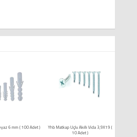
hb Matkap Uçlu Akıllı Vida 3,9X19 (
Plastik Dubel Beyaz 7 mm ( 100 Adet
10 Adet )