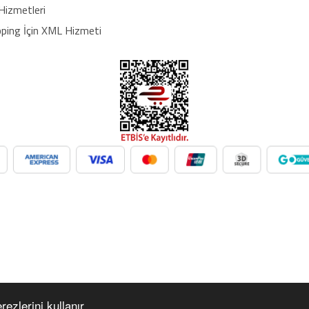
Hizmetleri
ping İçin XML Hizmeti
üpermarket, oyuncak ve daha birçok kategoride ürünleri kolayca ent
n. Her kategoride doğru Google Product Category eşleşmesiyle Google
 xml dropshipping tedarikçi, e ticaret tedarikçileri, giyim xml, ücretsi
cıları, dropshipping kazanç, xml e ticaret, dropshipping bayilik, xml
 xml tedarikçi, dropshipping ücretsiz, dropshipping yap, xml bayilik ve
l bayilik, ücretsiz xml bayilik, xml entegrasyon firmaları, xml bayilik 
ilik, xml bayilik ücretsiz, xml ücretsiz bayilik, ücretsiz dropshipping 
yim bayilik, ücretsiz dropshipping bayilik, ürün satış bayiliği veren fir
ezlerini kullanır.