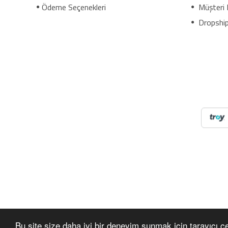
Ödeme Seçenekleri
Müşteri 
Dropship
NilAVM XML Hizmeti ile elektronik, moda, ev & yaşam, s
ve SEO uyumlu içeriklerle e-ticaret satışlarınızı artırı
dropshipping tedarikçileri, xml bayilik, xml veren firmalar,
mağaza bayilik, dropshipping turkiye, dropshipping toptan
e bayilik, online bayilik, ücretsiz bayilik veren firmalar,
firmalar, dropshipping xml veren firmalar, giyim ücretsiz xm
dropshipping bayilik, çanta xml bayilik, dropshipping xml bay
elektronik firmalar, pazarlama bayilik veren firmalar, xml gi
Bu site size daha iyi bir deneyim sunmak için tarayıcı çer