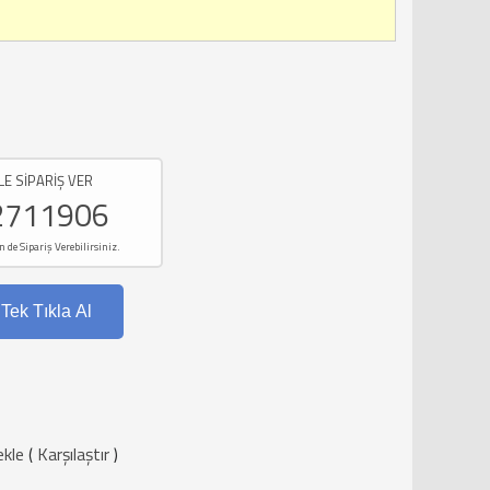
LE SİPARİŞ VER
2711906
e Sipariş Verebilirsiniz.
Tek Tıkla Al
ekle
(
Karşılaştır
)