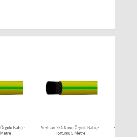
 Novo Örgülü Bahçe
Sertsan 3/4 Garden Örgülü Bahçe
Sert
umu 5 Metre
Hortumu 5 Metre