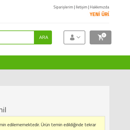
Siparişlerim
|
İletişim
|
Hakkımızda
YENİ ÜRÜNLER SATIŞA SUNULMUŞ
0
ARA
il
emin edilememektedir.
Ürün temin edildiğinde tekrar