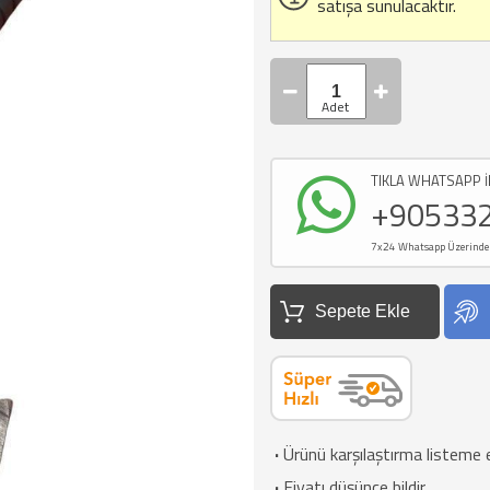
satışa sunulacaktır.
TIKLA WHATSAPP İ
+90533
7x24 Whatsapp Üzerinden d
Sepete Ekle
·
Ürünü karşılaştırma listeme 
·
Fiyatı düşünce bildir