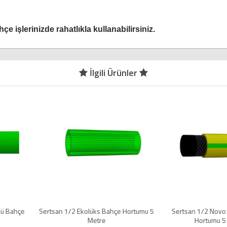
işlerinizde rahatlıkla kullanabilirsiniz.
İlgili Ürünler
Bahçe Hortumu 5
Sertsan 1/2 Novo Örgülü Bahçe
Sertsan 3/4
e
Hortumu 5 Metre
Hort