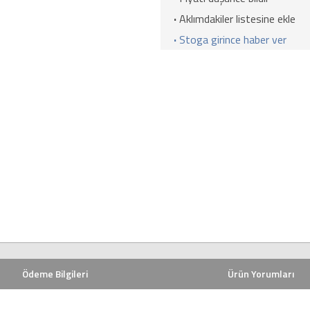
·
Aklımdakiler listesine ekle
·
Stoga girince haber ver
Ödeme Bilgileri
Ürün Yorumları