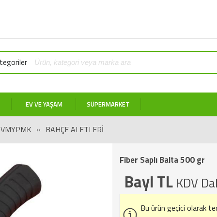
egoriler
EV VE YAŞAM
SÜPERMARKET
AVMYPMK
»
BAHÇE ALETLERI
Fiber Saplı Balta 500 gr
Bayi TL
KDV Dah
Bu ürün geçici olarak t