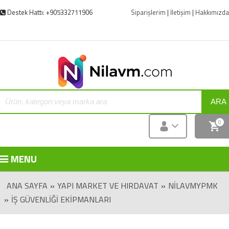
Destek Hattı: +905332711906
Siparişlerim
|
İletişim
|
Hakkımızda
ARA
0
MENU
ANA SAYFA
»
YAPI MARKET VE HIRDAVAT
»
NILAVMYPMK
»
İŞ GÜVENLIĞI EKIPMANLARI