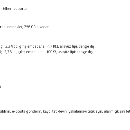
r Ethernet portu
ını destekler, 256 GB'a kadar
nliği: 3,3 Vpp, giriş empedansı: 4,7 KΩ, arayüz tipi: denge dışı,
nliği: 3,3 Vpp, çıkış empedansı: 100 Ω, arayüz tipi: denge dışı
a
rin, e-posta gönderin, kaydı tetikleyin, yakalamayı tetikleyin, alarm çıkışını tet