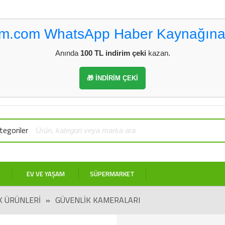
vm.com WhatsApp Haber Kaynağına
Anında
100 TL indirim çeki
kazan.
🎁 İNDİRİM ÇEKİ
egoriler
EV VE YAŞAM
SÜPERMARKET
K ÜRÜNLERI
»
GÜVENLIK KAMERALARI