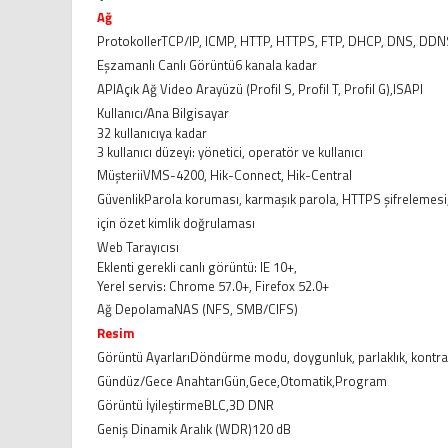
Ağ
Protokoller
TCP/IP, ICMP, HTTP, HTTPS, FTP, DHCP, DNS, DDNS
Eşzamanlı Canlı Görüntü
6 kanala kadar
API
Açık Ağ Video Arayüzü (Profil S, Profil T, Profil G),ISAPI
Kullanıcı/Ana Bilgisayar
32 kullanıcıya kadar
3 kullanıcı düzeyi: yönetici, operatör ve kullanıcı
Müşteri
iVMS-4200, Hik-Connect, Hik-Central
Güvenlik
Parola koruması, karmaşık parola, HTTPS şifrelemesi,
için özet kimlik doğrulaması
Web Tarayıcısı
Eklenti gerekli canlı görüntü: IE 10+,
Yerel servis: Chrome 57.0+, Firefox 52.0+
Ağ Depolama
NAS (NFS, SMB/CIFS)
Resim
Görüntü Ayarları
Döndürme modu, doygunluk, parlaklık, kontrast,
Gündüz/Gece Anahtarı
Gün,Gece,Otomatik,Program
Görüntü İyileştirme
BLC,3D DNR
Geniş Dinamik Aralık (WDR)
120 dB