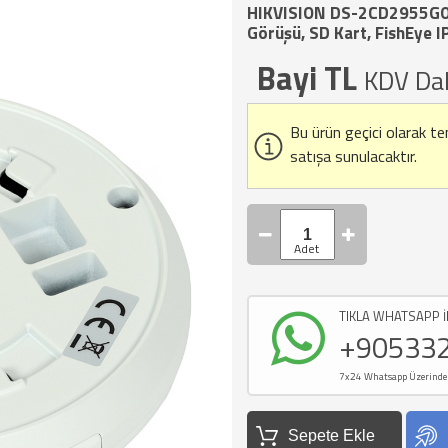
HIKVISION DS-2CD2955G0-
Görüşü, SD Kart, FishEye 
Bayi TL
KDV Dah
Bu ürün geçici olarak t
satışa sunulacaktır.
TIKLA WHATSAPP İ
+90533
7x24 Whatsapp Üzerinden d
Sepete Ekle