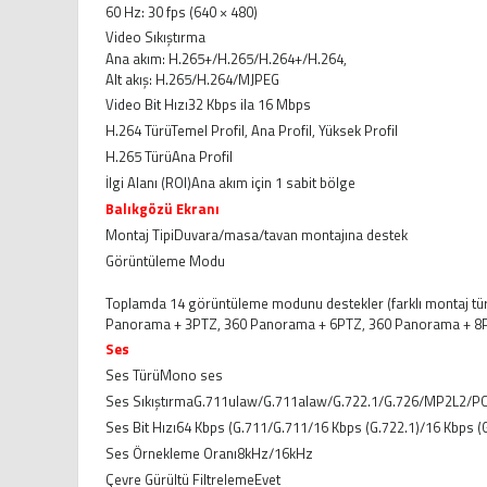
60 Hz: 30 fps (640 × 480)
Video Sıkıştırma
Ana akım: H.265+/H.265/H.264+/H.264,
Alt akış: H.265/H.264/MJPEG
Video Bit Hızı
32 Kbps ila 16 Mbps
H.264 Türü
Temel Profil, Ana Profil, Yüksek Profil
H.265 Türü
Ana Profil
İlgi Alanı (ROI)
Ana akım için 1 sabit bölge
Balıkgözü Ekranı
Montaj Tipi
Duvara/masa/tavan montajına destek
Görüntüleme Modu
Toplamda 14 görüntüleme modunu destekler (farklı montaj tü
Panorama + 3PTZ, 360 Panorama + 6PTZ, 360 Panorama + 8P
Ses
Ses Türü
Mono ses
Ses Sıkıştırma
G.711ulaw/G.711alaw/G.722.1/G.726/MP2L2/
Ses Bit Hızı
64 Kbps (G.711/G.711/16 Kbps (G.722.1)/16 Kbps 
Ses Örnekleme Oranı
8kHz/16kHz
Çevre Gürültü Filtreleme
Evet