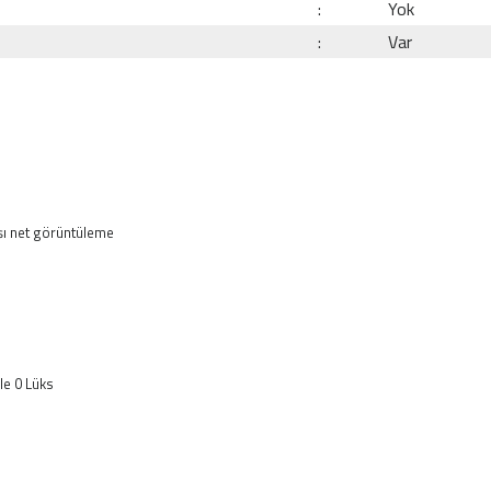
:
Yok
:
Var
şı net görüntüleme
le 0 Lüks