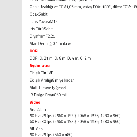
Odak Uzaklığı ve FOV
1,05 mm, yatay FOV: 180°, dikey FOV: 1
Odak
Sabit
Lens Yuvası
M12
İris Türü
Sabit
Diyafram
F2.25
Alan Derinliği
0,1 m ila ∞
DORİ
DORİ
D: 21 m, D: 8 m, D: 4 m, G: 2 m
Aydınlatıcı
Ek Işık Türü
VE
Ek Işık Aralığı
8 m'ye kadar
Akıllı Takviye Işığı
Evet
IR Dalga Boyu
850 mil
Video
Ana Akım
50 Hz: 25 fps (2560 × 1920, 2048 × 1536, 1280 × 960)
60 Hz: 30 fps (2560 × 1920, 2048 × 1536, 1280 × 960)
Alt-Akış
50 Hz: 25 fps (640 × 480)