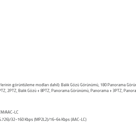
rlerinin görüntüleme modları dahil): Balık Gözü Görünümü, 180 Panorama Gör
TZ, 2PTZ, Balık Gözü + 8PTZ, Panorama Görünümü, Panorama + 3PTZ, Panor
PCM/AAC-LC
(G.726)/32~160 Kbps (MP2L2)/16~64 Kbps (AAC-LC)