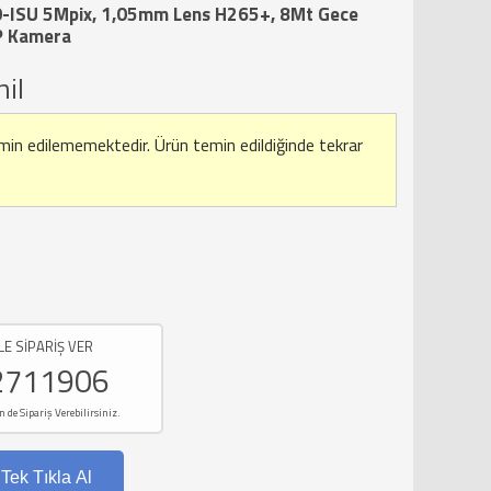
ISU 5Mpix, 1,05mm Lens H265+, 8Mt Gece
IP Kamera
il
emin edilememektedir.
Ürün temin edildiğinde tekrar
LE SİPARİŞ VER
2711906
e Sipariş Verebilirsiniz.
Tek Tıkla Al