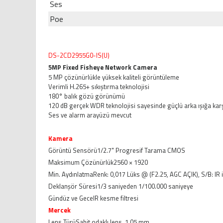
Ses
Poe
DS-2CD2955G0-IS(U)
5MP Fixed Fisheye Network Camera
5 MP çözünürlükle yüksek kaliteli görüntüleme
Verimli H.265+ sıkıştırma teknolojisi
180° balık gözü görünümü
120 dB gerçek WDR teknolojisi sayesinde güçlü arka ışığa kar
Ses ve alarm arayüzü mevcut
Kamera
Görüntü Sensörü
1/2.7" Progresif Tarama CMOS
Maksimum Çözünürlük
2560 × 1920
Min. Aydınlatma
Renk: 0,017 Lüks @ (F2.25, AGC AÇIK), S/B: IR i
Deklanşör Süresi
1/3 saniyeden 1/100.000 saniyeye
Gündüz ve Gece
IR kesme filtresi
Mercek
Lens Türü
Sabit odaklı lens, 1,05 mm