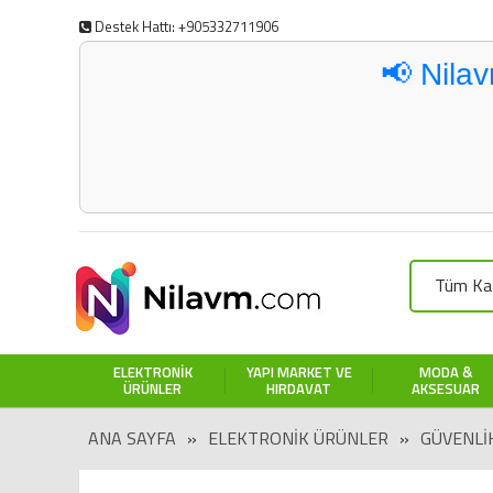
Destek Hattı: +905332711906
📢 Nila
Tüm Kat
ELEKTRONIK
YAPI MARKET VE
MODA &
ÜRÜNLER
HIRDAVAT
AKSESUAR
ANA SAYFA
»
ELEKTRONIK ÜRÜNLER
»
GÜVENLI