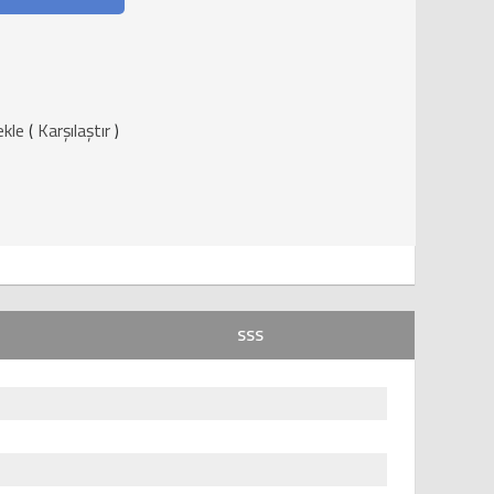
ekle
(
Karşılaştır
)
SSS