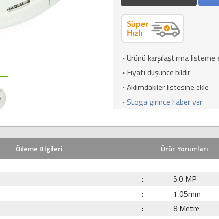
·
Ürünü karşılaştırma listeme 
·
Fiyatı düşünce bildir
·
Aklımdakiler listesine ekle
·
Stoga girince haber ver
Ödeme Bilgileri
Ürün Yorumları
:
5.0 MP
:
1,05mm
:
8 Metre