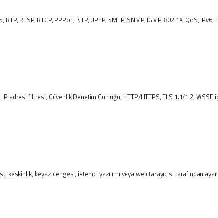
, RTP, RTSP, RTCP, PPPoE, NTP, UPnP, SMTP, SNMP, IGMP, 802.1X, QoS, IPv6, B
 IP adresi filtresi, Güvenlik Denetim Günlüğü, HTTP/HTTPS, TLS 1.1/1.2, WSSE i
 keskinlik, beyaz dengesi, istemci yazılımı veya web tarayıcısı tarafından ayarl