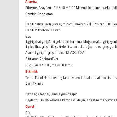
Arayüz
Ethernet Arayüzü
1 RJ45 10 M/100 M kendi kendine uyarlanabili
Gemide Depolama
Dahili hafıza kartı yuvası, microSD/microSDHC/microSDXC kart
Dahili Mikrofon
-U: Evet
Ses
1 giriş (hat girişi), iki çekirdekli terminal bloğu, maks. giriş ge
1 çıkış (hat çıkışı), iki çekirdekli terminal bloğu, maks. çıkış ge
Alarm
1 giriş, 1 çıkış (maks. 12 VDC, 30 A)
Sıfırlama Anahtarı
Evet
Güç Çıkışı
12 VDC, maks. 100 mA
Etkinlik
Temel Etkinlik
Hareket algılama, video kurcalama alarmı, istisn
Akıllı Etkinlik
Hat geçiş tespiti, izinsiz giriş tespiti
Bağlantı
FTP/NAS/hafıza kartına yükleyin, gözetim merkezine bildi
Genel
Güç