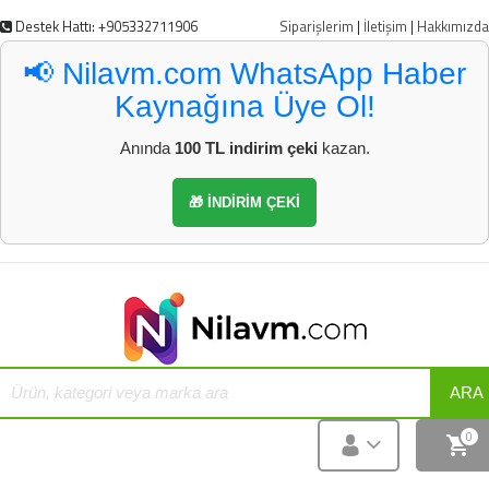
Destek Hattı: +905332711906
Siparişlerim
|
İletişim
|
Hakkımızda
📢 Nilavm.com WhatsApp Haber
Kaynağına Üye Ol!
Anında
100 TL indirim çeki
kazan.
🎁 İNDİRİM ÇEKİ
ARA
0