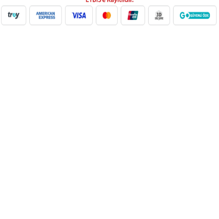
NilAVM XML Hizmeti ile elektronik, moda, ev & yaşam,
süpermarket, oyuncak ve daha birçok kategoride ürünleri kolayca
entegre edin. Otomatik stok güncelleme, bayi ağı desteği ve SEO
uyumlu içeriklerle e-ticaret satışlarınızı artırın. Her kategoride doğru
Google Product Category eşleşmesiyle Google Ads ve Merchant
Center uyumunu sağlayın. bayilik veren, dropshipping tedarikçileri,
xml bayilik, xml veren firmalar, xml dropshipping tedarikçi, e ticaret
tedarikçileri, giyim xml, ücretsiz dropshipping, dropshipping ürünleri,
toptan bayilik, mağaza bayilik, dropshipping turkiye, dropshipping
toptancıları, dropshipping kazanç, xml e ticaret, dropshipping
bayilik, xml entegrasyon, dropshipping tedarikçi, giyim
dropshipping, e bayilik, online bayilik, ücretsiz bayilik veren firmalar,
xml tedarikçi, dropshipping ücretsiz, dropshipping yap, xml bayilik
veren firmalar, moda dropshipping, toptan bayilik veren firmalar,
dropshipping xml veren firmalar, giyim ücretsiz xml bayilik, ücretsiz
xml bayilik, xml entegrasyon firmaları, xml bayilik giyim, dijital