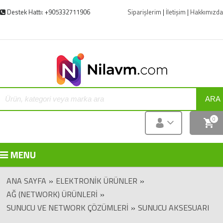
Destek Hattı: +905332711906
Siparişlerim
|
İletişim
|
Hakkımızda
ARA
0
MENU
ANA SAYFA
»
ELEKTRONIK ÜRÜNLER
»
AĞ (NETWORK) ÜRÜNLERI
»
SUNUCU VE NETWORK ÇÖZÜMLERI
»
SUNUCU AKSESUARI