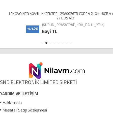
LENOVO NEO 50A THINKCENTRE 12SA0026TR CORE 5 210H 16GB 512SSD
27 DOS AIO
{%URUN_PIYASAFIYAT_KDV_DAHIL_YTL%}
TL
%20
%
Bayi TL
SND ELEKTRONİK LİMİTED ŞİRKETİ
YARDIM VE İLETİŞİM
Hakkımızda
Mesafeli Satış Sözleşmesi