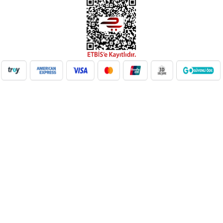
NilAVM XML Hizmeti ile elektronik, moda, ev & yaşam,
süpermarket, oyuncak ve daha birçok kategoride ürünleri kolayca
entegre edin. Otomatik stok güncelleme, bayi ağı desteği ve SEO
uyumlu içeriklerle e-ticaret satışlarınızı artırın. Her kategoride doğru
Google Product Category eşleşmesiyle Google Ads ve Merchant
Center uyumunu sağlayın. bayilik veren, dropshipping tedarikçileri,
xml bayilik, xml veren firmalar, xml dropshipping tedarikçi, e ticaret
tedarikçileri, giyim xml, ücretsiz dropshipping, dropshipping ürünleri,
toptan bayilik, mağaza bayilik, dropshipping turkiye, dropshipping
toptancıları, dropshipping kazanç, xml e ticaret, dropshipping
bayilik, xml entegrasyon, dropshipping tedarikçi, giyim
dropshipping, e bayilik, online bayilik, ücretsiz bayilik veren firmalar,