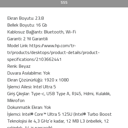
SSS
Ekran Boyutu: 23.8
Bellek Boyutu: 16 Gb
Kablosuz Bağlantı: Bluetooth, Wi-Fi
Garanti: 2 Yıl Garantili
Model Link: https://www.hp.com/tr-
tr/products/desktops/product-details/product-
specifications/2103662441
Renk: Beyaz
Duvara Asılabilme: Yok
Ekran Çözünürlüğü: 1920 x 1080
İşlemci Ailesi: Intel Ultra 5
Giriş Çıkışlar: Type-c, USB Type A, RJ45, Hdmi, Kulaklık,
Mikrofon
Dokunmatik Ekran: Yok
İşlemci: Intel® Core™ Ultra 5 125U (Intel® Turbo Boost
Teknolojisi ile 4,3 GHz`e kadar, 12 MB L3 önbellek, 12
çekirdek, 14 iş parçacığı)