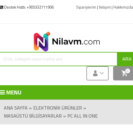
Destek Hattı: +905332711906
Siparişlerim
|
İletişim
|
Hakkımızda
ARA
0
MENU
ANA SAYFA
»
ELEKTRONIK ÜRÜNLER
»
MASAÜSTÜ BILGISAYARLAR
»
PC ALL IN ONE