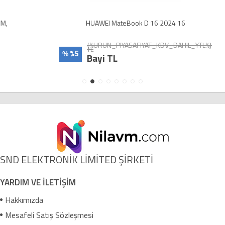
HUAWEI MateBook D 16 2024 16
{%URUN_PIYASAFIYAT_KDV_DAHIL_YTL%}
TL
%5
%
Bayi TL
SND ELEKTRONİK LİMİTED ŞİRKETİ
YARDIM VE İLETİŞİM
Hakkımızda
Mesafeli Satış Sözleşmesi