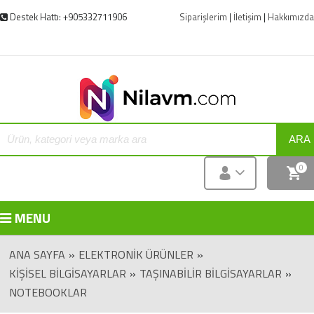
Destek Hattı: +905332711906
Siparişlerim
|
İletişim
|
Hakkımızda
ARA
0
MENU
ANA SAYFA
»
ELEKTRONIK ÜRÜNLER
»
KIŞISEL BILGISAYARLAR
»
TAŞINABILIR BILGISAYARLAR
»
NOTEBOOKLAR