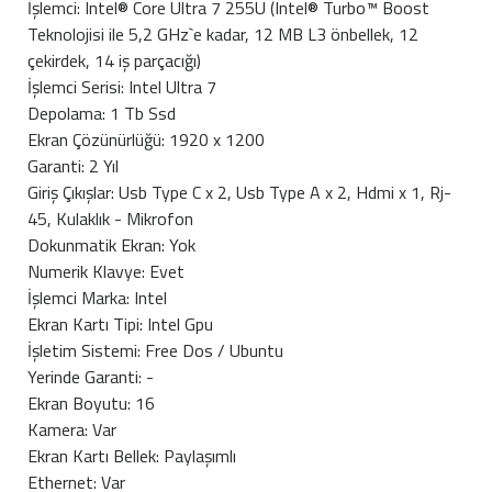
İşlemci: Intel® Core Ultra 7 255U (Intel® Turbo™ Boost
Teknolojisi ile 5,2 GHz`e kadar, 12 MB L3 önbellek, 12
çekirdek, 14 iş parçacığı)
İşlemci Serisi: Intel Ultra 7
Depolama: 1 Tb Ssd
Ekran Çözünürlüğü: 1920 x 1200
Garanti: 2 Yıl
Giriş Çıkışlar: Usb Type C x 2, Usb Type A x 2, Hdmi x 1, Rj-
45, Kulaklık - Mikrofon
Dokunmatik Ekran: Yok
Numerik Klavye: Evet
İşlemci Marka: Intel
Ekran Kartı Tipi: Intel Gpu
İşletim Sistemi: Free Dos / Ubuntu
Yerinde Garanti: -
Ekran Boyutu: 16
Kamera: Var
Ekran Kartı Bellek: Paylaşımlı
Ethernet: Var