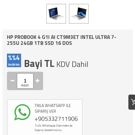
HP PROBOOK 4 G1I AI CT9M3ET INTEL ULTRA 7-
255U 24GB 1TB SSD 16 DOS
%%4
Bayi TL
KDV Dahil
indirim
TIKLA WHATSAPP İLE
SİPARİŞ VER
+905332711906
7x24 Whatsapp Üzerinden de
Sipariş Verebilirsiniz.