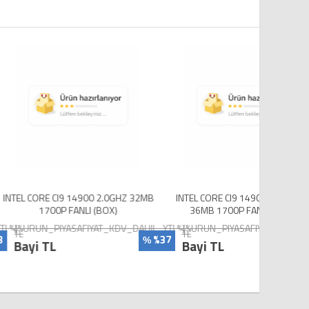
9 14900 2.0GHZ 32MB
INTEL CORE CI9 14900KF 3.20GHZ
INTEL
 FANLI (BOX)
36MB 1700P FANSIZ (BOX)
25M
ASAFIYAT_KDV_DAHIL_YTL%}
{%URUN_PIYASAFIYAT_KDV_DAHIL_YTL%}
{%UR
TL
TL
%37
%39
%
%
Bayi TL
Bayi