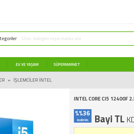
egoriler
EV VE YAŞAM
SÜPERMARKET
ER
»
İŞLEMCILER İNTEL
INTEL CORE CI5 12400F 2
%%36
Bayi TL
KD
indirim