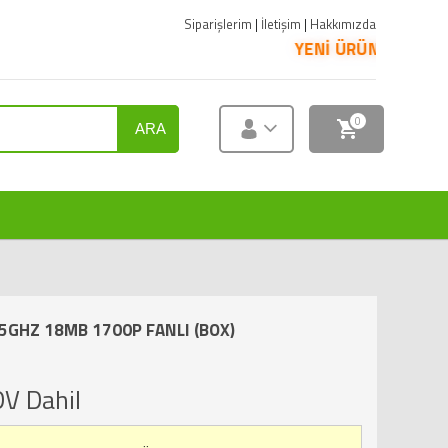
Siparişlerim
|
İletişim
|
Hakkımızda
YENİ ÜRÜNLER SATIŞA SUNULMUŞTU
0
ARA
.5GHZ 18MB 1700P FANLI (BOX)
V Dahil