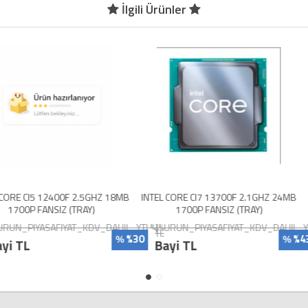
İlgili Ürünler
0F 2.5GHZ 18MB
INTEL CORE CI7 13700F 2.1GHZ 24MB
INTEL CORE CI
 (TRAY)
1700P FANSIZ (TRAY)
1700P
YAT_KDV_DAHIL_YTL%}
{%URUN_PIYASAFIYAT_KDV_DAHIL_YTL%}
{%URUN_PIY
TL
TL
%30
%43
%
%
Bayi TL
Bayi TL