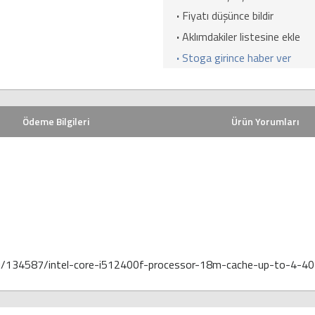
·
Fiyatı düşünce bildir
·
Aklımdakiler listesine ekle
·
Stoga girince haber ver
Ödeme Bilgileri
Ürün Yorumları
u/134587/intel-core-i512400f-processor-18m-cache-up-to-4-40-