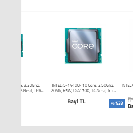
.30Ghz,
INTEL i5-14400F 10 Core, 2.50Ghz,
INTEL CORE CI5 1240
20Mb, 65W, LGA1700, 14.Nesil, Tray,
1700P FANSIZ
 YOK)
(Dahili Grafik YOK, Fan YOK)
{%URUN_PIYASAFI
Bayi TL
TL
%33
%
Bayi TL