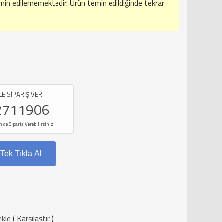
emin edilememektedir.
Ürün temin edildiğinde tekrar
LE SİPARİŞ VER
2711906
e Sipariş Verebilirsiniz.
Tek Tıkla Al
ekle
(
Karşılaştır
)