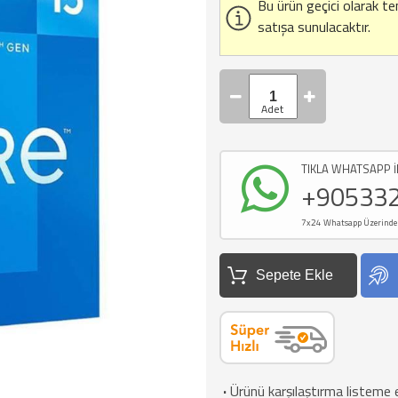
Bu ürün geçici olarak t
satışa sunulacaktır.
TIKLA WHATSAPP İ
+90533
7x24 Whatsapp Üzerinden d
Sepete Ekle
·
Ürünü karşılaştırma listeme 