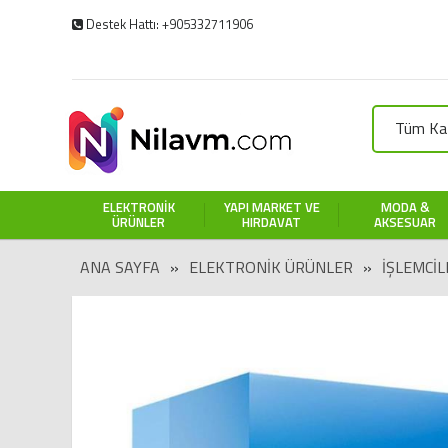
Destek Hattı: +905332711906
Tüm Kat
ELEKTRONIK
YAPI MARKET VE
MODA &
ÜRÜNLER
HIRDAVAT
AKSESUAR
ANA SAYFA
»
ELEKTRONIK ÜRÜNLER
»
İŞLEMCIL