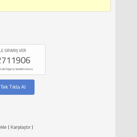
LE SİPARİŞ VER
2711906
e Sipariş Verebilirsiniz.
Tek Tıkla Al
ekle
(
Karşılaştır
)