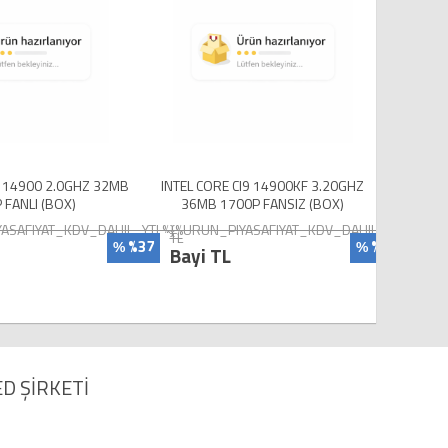
9 14900 2.0GHZ 32MB
INTEL CORE CI9 14900KF 3.20GHZ
INTEL
 FANLI (BOX)
36MB 1700P FANSIZ (BOX)
25M
ASAFIYAT_KDV_DAHIL_YTL%}
{%URUN_PIYASAFIYAT_KDV_DAHIL_YTL%}
{%UR
TL
TL
%37
%39
%
%
Bayi TL
Bayi
D ŞİRKETİ