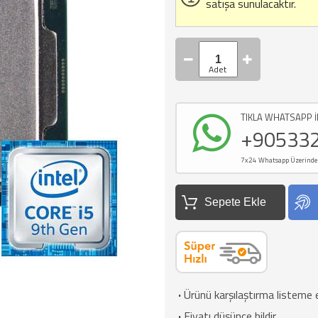
satışa sunulacaktır.
TIKLA WHATSAPP İ
+90533
7x24 Whatsapp Üzerinden d
Sepete Ekle
·
Ürünü karşılaştırma listeme 
·
Fiyatı düşünce bildir