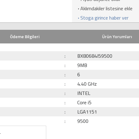
·
Aklımdakiler listesine ekle
·
Stoga girince haber ver
Ödeme Bilgileri
Ürün Yorumları
:
BX80684I59500
:
9MB
:
6
:
4.40 GHz
:
INTEL
:
Core i5
:
LGA1151
:
9500
L