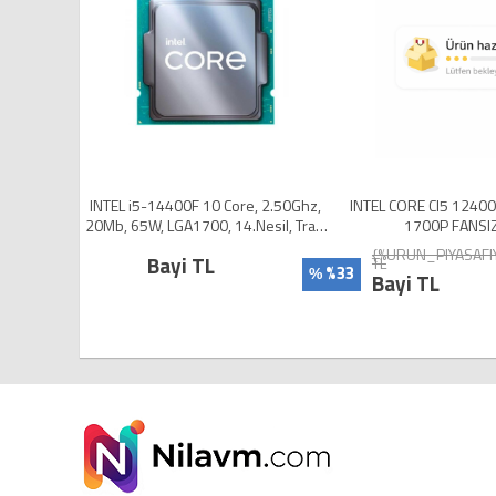
.30Ghz,
INTEL i5-14400F 10 Core, 2.50Ghz,
INTEL CORE CI5 1240
20Mb, 65W, LGA1700, 14.Nesil, Tray,
1700P FANSIZ
 YOK)
(Dahili Grafik YOK, Fan YOK)
{%URUN_PIYASAFI
Bayi TL
TL
%33
%
Bayi TL