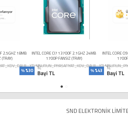
0F 2.5GHZ 18MB
INTEL CORE CI7 13700F 2.1GHZ 24MB
INTEL CORE CI
 (TRAY)
1700P FANSIZ (TRAY)
1700P
YAT_KDV_DAHIL_YTL%}
{%URUN_PIYASAFIYAT_KDV_DAHIL_YTL%}
{%URUN_PIY
TL
TL
%30
%43
%
%
Bayi TL
Bayi TL
SND ELEKTRONİK LİMİTE