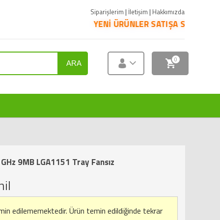
Siparişlerim
|
İletişim
|
Hakkımızda
YENİ ÜRÜNLER SATIŞA SUNULMUŞTUR. ÜRÜNLERİN
0
ARA
0 GHz 9MB LGA1151 Tray Fansız
il
emin edilememektedir.
Ürün temin edildiğinde tekrar