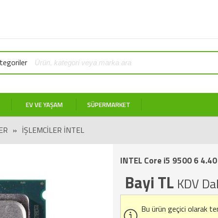
egoriler
EV VE YAŞAM
SÜPERMARKET
ER
»
İŞLEMCILER İNTEL
INTEL Core i5 9500 6 4.4
Bayi TL
KDV Dah
Bu ürün geçici olarak t