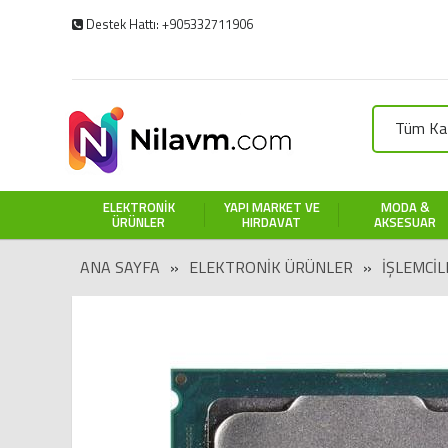
Destek Hattı: +905332711906
Tüm Kat
ELEKTRONIK
YAPI MARKET VE
MODA &
ÜRÜNLER
HIRDAVAT
AKSESUAR
ANA SAYFA
»
ELEKTRONIK ÜRÜNLER
»
İŞLEMCIL