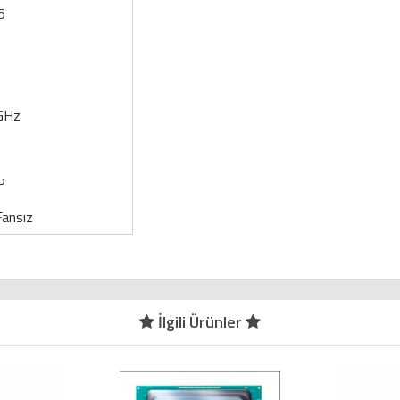
5
GHz
P
Fansız
İlgili Ürünler