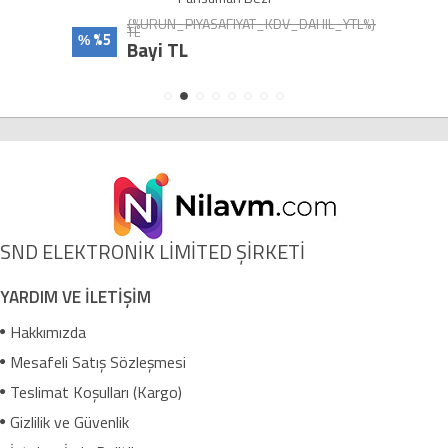
{%URUN_PIYASAFIYAT_KDV_DAHIL_YTL%}
TL
%5
%
Bayi TL
SND ELEKTRONİK LİMİTED ŞİRKETİ
YARDIM VE İLETİŞİM
Hakkımızda
Mesafeli Satış Sözleşmesi
Teslimat Koşulları (Kargo)
Gizlilik ve Güvenlik