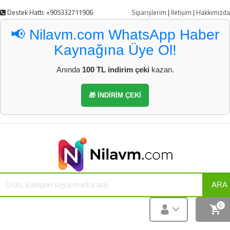
Destek Hattı: +905332711906
Siparişlerim
|
İletişim
|
Hakkımızda
📢 Nilavm.com WhatsApp Haber
Kaynağına Üye Ol!
Anında
100 TL indirim çeki
kazan.
🎁 İNDİRİM ÇEKİ
ARA
0