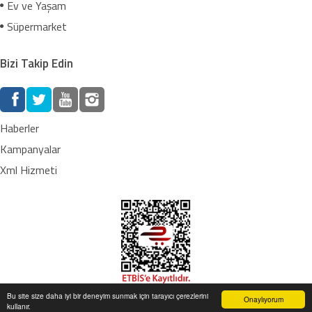
Ev ve Yaşam
Süpermarket
Bizi Takip Edin
Haberler
Kampanyalar
Xml Hizmeti
Bu site size daha iyi bir deneyim sunmak için tarayıcı çerezlerini
Onaylıyorum
kullanır.