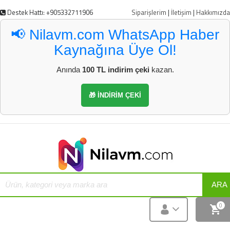
Destek Hattı: +905332711906
Siparişlerim
|
İletişim
|
Hakkımızda
📢 Nilavm.com WhatsApp Haber
Kaynağına Üye Ol!
Anında
100 TL indirim çeki
kazan.
🎁 İNDİRİM ÇEKİ
ARA
0