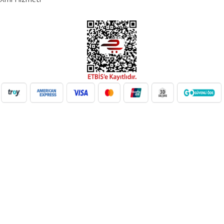
NilAVM XML Hizmeti ile elektronik, moda, ev & yaşam,
süpermarket, oyuncak ve daha birçok kategoride ürünleri kolayca
entegre edin. Otomatik stok güncelleme, bayi ağı desteği ve SEO
uyumlu içeriklerle e-ticaret satışlarınızı artırın. Her kategoride doğru
Google Product Category eşleşmesiyle Google Ads ve Merchant
Center uyumunu sağlayın. bayilik veren, dropshipping tedarikçileri,
xml bayilik, xml veren firmalar, xml dropshipping tedarikçi, e ticaret
tedarikçileri, giyim xml, ücretsiz dropshipping, dropshipping ürünleri,
toptan bayilik, mağaza bayilik, dropshipping turkiye, dropshipping
toptancıları, dropshipping kazanç, xml e ticaret, dropshipping