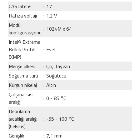
CAS latens
:
17
Hafıza voltajı
:
1.2 V
Modül
:
1024M x 64
konfigürasyonu
Intel® Extreme
Bellek Profili
:
Evet
(XMP)
Menşe ülkesi
:
Çin, Tayvan
Soğutma türü
:
Soğutucu
Kurşun nikelaj
:
Altın
Çalışma ısısı
:
0 - 85 °C
aralığı
Depolama
sıcaklığı aralığı
:
-55 - 100 °C
(Celsius)
Genişlik
:
7,1 mm