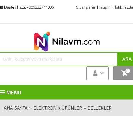
Destek Hattı: +905332711906
Siparişlerim
|
İletişim
|
Hakkımızda
ARA
0
MENU
ANA SAYFA
»
ELEKTRONIK ÜRÜNLER
»
BELLEKLER