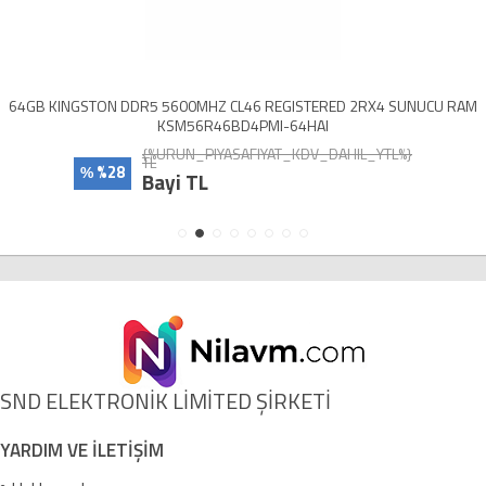
64GB KINGSTON DDR5 5600MHZ CL46 REGISTERED 2RX4 SUNUCU RAM
KSM56R46BD4PMI-64HAI
{%URUN_PIYASAFIYAT_KDV_DAHIL_YTL%}
TL
%28
%
Bayi TL
SND ELEKTRONİK LİMİTED ŞİRKETİ
YARDIM VE İLETİŞİM