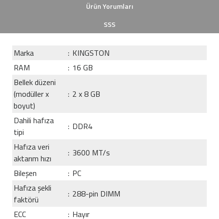
Ürün Yorumları
SSS
Marka
:
KINGSTON
RAM
:
16 GB
Bellek düzeni
(modüller x
:
2 x 8 GB
boyut)
Dahili hafıza
:
DDR4
tipi
Hafıza veri
:
3600 MT/s
aktarım hızı
Bileşen
:
PC
Hafıza şekli
:
288-pin DIMM
faktörü
ECC
:
Hayır