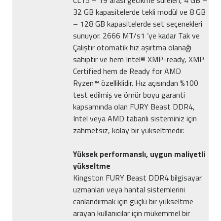
CL15 – 19 arası gecikme süreleri, 4 GB –
32 GB kapasitelerde tekli modül ve 8 GB
– 128 GB kapasitelerde set seçenekleri
sunuyor. 2666 MT/s1 ’ye kadar Tak ve
Çalıştır otomatik hız aşırtma olanağı
sahiptir ve hem Intel® XMP-ready, XMP
Certified hem de Ready for AMD
Ryzen™ özelliklidir. Hız açısından %100
test edilmiş ve ömür boyu garanti
kapsamında olan FURY Beast DDR4,
Intel veya AMD tabanlı sisteminiz için
zahmetsiz, kolay bir yükseltmedir.
Yüksek performanslı, uygun maliyetli
yükseltme
Kingston FURY Beast DDR4 bilgisayar
uzmanları veya hantal sistemlerini
canlandırmak için güçlü bir yükseltme
arayan kullanıcılar için mükemmel bir