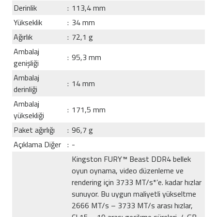
Derinlik
:
113,4 mm
Yükseklik
:
34 mm
Ağırlık
:
72,1 g
Ambalaj
:
95,3 mm
genişliği
Ambalaj
:
14 mm
derinliği
Ambalaj
:
171,5 mm
yüksekliği
Paket ağırlığı
:
96,7 g
Açıklama Diğer
:
-
Kingston FURY™ Beast DDR4 bellek
oyun oynama, video düzenleme ve
rendering için 3733 MT/s*’e. kadar hızlar
sunuyor. Bu uygun maliyetli yükseltme
2666 MT/s – 3733 MT/s arası hızlar,