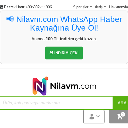
Destek Hattı: +905332711906
Siparişlerim
|
İletişim
|
Hakkımızda
📢 Nilavm.com WhatsApp Haber
Kaynağına Üye Ol!
Anında
100 TL indirim çeki
kazan.
🎁 İNDİRİM ÇEKİ
ARA
0