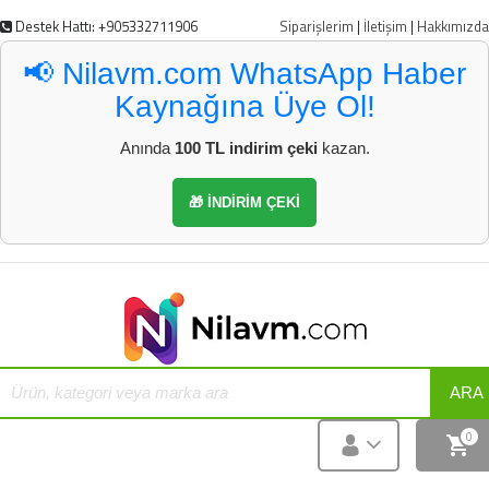
Destek Hattı: +905332711906
Siparişlerim
|
İletişim
|
Hakkımızda
📢 Nilavm.com WhatsApp Haber
Kaynağına Üye Ol!
Anında
100 TL indirim çeki
kazan.
🎁 İNDİRİM ÇEKİ
ARA
0