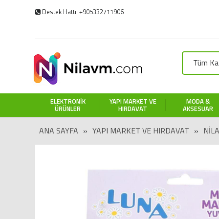
Destek Hattı: +905332711906
Tüm Kat
ELEKTRONIK
YAPI MARKET VE
MODA &
ÜRÜNLER
HIRDAVAT
AKSESUAR
ANA SAYFA
»
YAPI MARKET VE HIRDAVAT
»
NIL