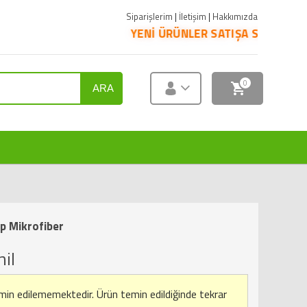
Siparişlerim
|
İletişim
|
Hakkımızda
YENİ ÜRÜNLER SATIŞA SUNULMUŞTUR. ÜRÜNLERİN P
0
ARA
p Mikrofiber
il
emin edilememektedir.
Ürün temin edildiğinde tekrar