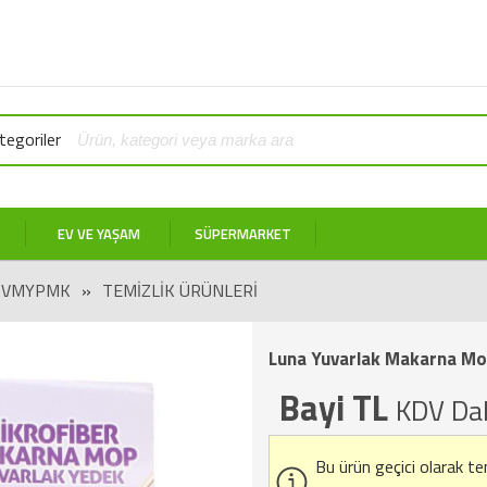
egoriler
EV VE YAŞAM
SÜPERMARKET
AVMYPMK
»
TEMIZLIK ÜRÜNLERI
Luna Yuvarlak Makarna Mo
Bayi TL
KDV Dah
Bu ürün geçici olarak t