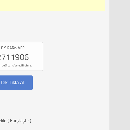
LE SİPARİŞ VER
2711906
e Sipariş Verebilirsiniz.
Tek Tıkla Al
ekle
(
Karşılaştır
)