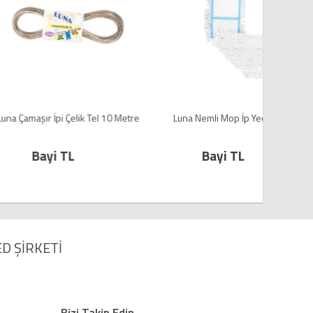
pi Çelik Tel 10 Metre
Luna Nemli Mop İp Yedek 60 cm
L
i TL
Bayi TL
D ŞİRKETİ
Bizi Takip Edin