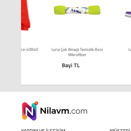
ezi 40X40
Luna Çok Amaçlı Temizlik Bezi
Luna Camsil B
Mikrofiber
Bayi TL
Bayi TL
YARDIM VE İLETİŞİM
MÜŞTERİ