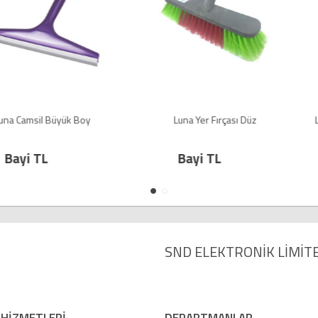
üyük Boy
Luna Yer Fırçası Düz
Luna Çamaşır İ
Bayi TL
Bay
SND ELEKTRONİK LİMİTE
 HİZMETLERİ
DEPARTMANLAR