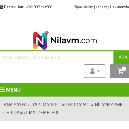
Destek Hattı: +905332711906
Siparişlerim
|
İletişim
|
Hakkımızda
ARA
0
MENU
ANA SAYFA
»
YAPI MARKET VE HIRDAVAT
»
NILAVMYPMK
»
HIRDAVAT MALZEMELERI