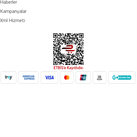
Haberler
Kampanyalar
Xml Hizmeti
NilAVM XML Hizmeti ile elektronik, moda, ev & yaşam,
süpermarket, oyuncak ve daha birçok kategoride ürünleri kolayca
entegre edin. Otomatik stok güncelleme, bayi ağı desteği ve SEO
uyumlu içeriklerle e-ticaret satışlarınızı artırın. Her kategoride doğru
Google Product Category eşleşmesiyle Google Ads ve Merchant
Center uyumunu sağlayın. bayilik veren, dropshipping tedarikçileri,
xml bayilik, xml veren firmalar, xml dropshipping tedarikçi, e ticaret