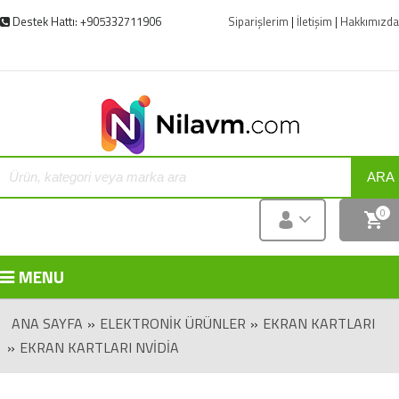
Destek Hattı: +905332711906
Siparişlerim
|
İletişim
|
Hakkımızda
ARA
0
MENU
ANA SAYFA
»
ELEKTRONIK ÜRÜNLER
»
EKRAN KARTLARI
»
EKRAN KARTLARI NVIDIA