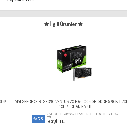
İlgili Ürünler
MSI GEFORCE RTX3050 VENTUS 2X E 6G OC 6GB GDDR6 96BIT 2XHDMI
1XDP EKRAN KARTI
{%URUN_PIYASAFIYAT_KDV_DAHIL_YTL%}
TL
%3
%
Bayi TL