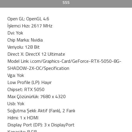
SSS
Open GL: OpenGL 4.6
İşlemci Hızı: 2617 MHz
Dvi: Yok
Chip Marka: Nvidia
Veriyolu: 128 Bit
Direct X: DirectX 12 Ultimate
Model Link: i.com/Graphics-Card/GeForce-RTX-5050-8G-
SHADOW-2X-OC/Specification
Vga: Yok
Low Profile (LP): Hayır
Chipset: RTX 5050
Max Çözünürlük: 7680 x 4320
Usb: Yok
Soğutma Şekli: Aktif (Fanlı), 2 Fanlı
Hdmi: 1 x HDMI
Display Port (DP): 3 x DisplayPort
Kapasite: 8 GB