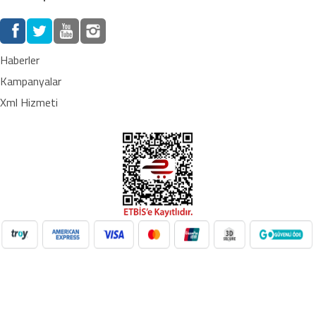
Haberler
Kampanyalar
Xml Hizmeti
NilAVM XML Hizmeti ile elektronik, moda, ev & yaşam,
süpermarket, oyuncak ve daha birçok kategoride ürünleri kolayca
entegre edin. Otomatik stok güncelleme, bayi ağı desteği ve SEO
uyumlu içeriklerle e-ticaret satışlarınızı artırın. Her kategoride doğru