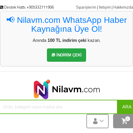
Destek Hattı: +905332711906
Siparişlerim
|
İletişim
|
Hakkımızda
📢 Nilavm.com WhatsApp Haber
Kaynağına Üye Ol!
Anında
100 TL indirim çeki
kazan.
🎁 İNDİRİM ÇEKİ
ARA
0