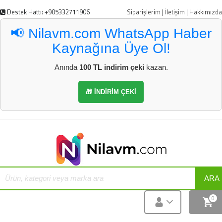
Destek Hattı: +905332711906
Siparişlerim
|
İletişim
|
Hakkımızda
📢 Nilavm.com WhatsApp Haber
Kaynağına Üye Ol!
Anında
100 TL indirim çeki
kazan.
🎁 İNDİRİM ÇEKİ
ARA
0