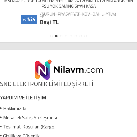
MSI MAG FORGE 100M TEMPERLI CAM 2X120MM 1X120MM ARGB FAN
PSU YOK GAMING SİYAH KASA
{%URUN_PIYASAFIYAT_KDV_DAHIL_YTL%}
TL
%24
%
Bayi TL
SND ELEKTRONİK LİMİTED ŞİRKETİ
YARDIM VE İLETİŞİM
Hakkımızda
Mesafeli Satış Sözleşmesi
Teslimat Koşulları (Kargo)
Gizlilik ve Güvenlik