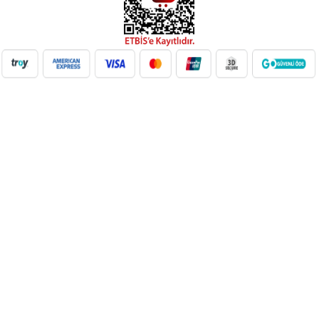
NilAVM XML Hizmeti ile elektronik, moda, ev & yaşam,
süpermarket, oyuncak ve daha birçok kategoride ürünleri kolayca
entegre edin. Otomatik stok güncelleme, bayi ağı desteği ve SEO
uyumlu içeriklerle e-ticaret satışlarınızı artırın. Her kategoride doğru
Google Product Category eşleşmesiyle Google Ads ve Merchant
Center uyumunu sağlayın. bayilik veren, dropshipping tedarikçileri,
xml bayilik, xml veren firmalar, xml dropshipping tedarikçi, e ticaret
tedarikçileri, giyim xml, ücretsiz dropshipping, dropshipping ürünleri,
toptan bayilik, mağaza bayilik, dropshipping turkiye, dropshipping
toptancıları, dropshipping kazanç, xml e ticaret, dropshipping
bayilik, xml entegrasyon, dropshipping tedarikçi, giyim
dropshipping, e bayilik, online bayilik, ücretsiz bayilik veren firmalar,
xml tedarikçi, dropshipping ücretsiz, dropshipping yap, xml bayilik
veren firmalar, moda dropshipping, toptan bayilik veren firmalar,