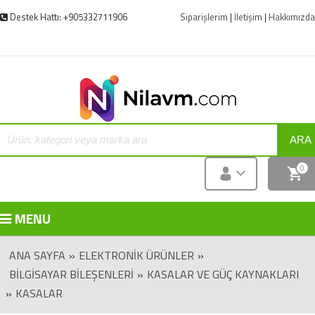
Destek Hattı: +905332711906
Siparişlerim
|
İletişim
|
Hakkımızda
ARA
0
MENU
ANA SAYFA
»
ELEKTRONIK ÜRÜNLER
»
BILGISAYAR BILEŞENLERI
»
KASALAR VE GÜÇ KAYNAKLARI
»
KASALAR