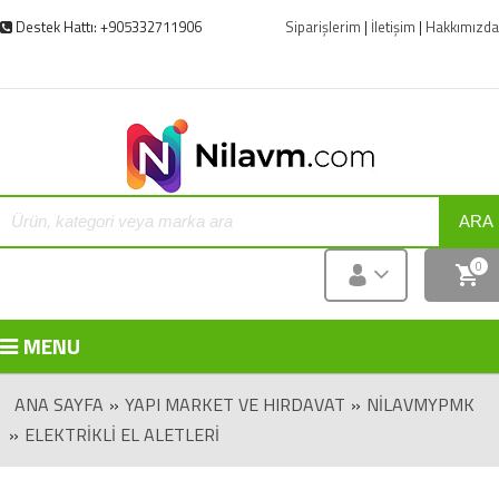
Destek Hattı: +905332711906
Siparişlerim
|
İletişim
|
Hakkımızda
ARA
0
MENU
ANA SAYFA
»
YAPI MARKET VE HIRDAVAT
»
NILAVMYPMK
»
ELEKTRIKLI EL ALETLERI