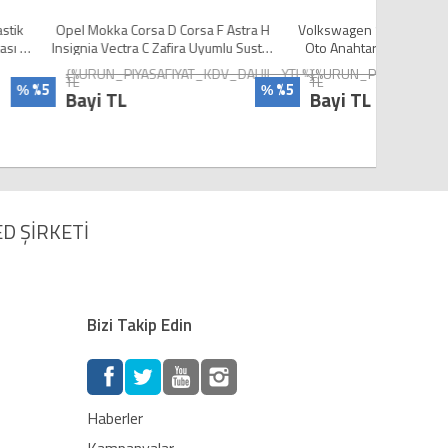
rsa D Corsa F Astra H
Volkswagen Sustasız Uyumlu Silikon
Audi A4
C Zafira Uyumlu Sustalı
Oto Anahtar Kumanda Kabı Kılıf Gri
Uyumlu S
htar Kumanda Kabı Kılıf
ASAFIYAT_KDV_DAHIL_YTL%}
{%URUN_PIYASAFIYAT_KDV_DAHIL_YTL%}
{%URU
TL
TL
Füme
%5
%5
%
%
Bayi TL
Bayi
D ŞİRKETİ
Bizi Takip Edin
Haberler