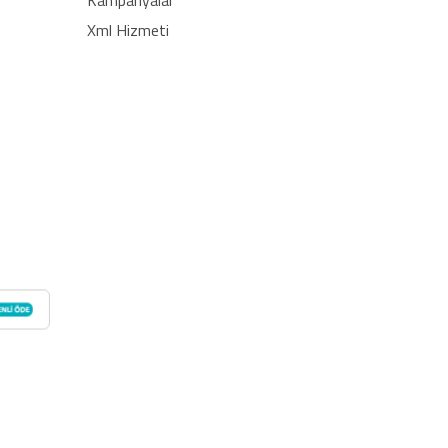
Kampanyalar
Xml Hizmeti
egre edin. Otomatik stok güncelleme, bayi ağı desteği
 Ads ve Merchant Center uyumunu sağlayın. bayilik veren,
z dropshipping, dropshipping ürünleri, toptan bayilik,
 entegrasyon, dropshipping tedarikçi, giyim dropshipping,
ren firmalar, moda dropshipping, toptan bayilik veren