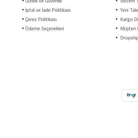
Gizlilik ve Güvenlik
Sistem 
İptal ve İade Politikası
Yeni Tale
Çerez Politikası
Kargo D
Ödeme Seçenekleri
Müşteri 
Dropship
NilAVM XML Hizmeti ile elektronik, moda, ev & yaşam, s
ve SEO uyumlu içeriklerle e-ticaret satışlarınızı artırı
dropshipping tedarikçileri, xml bayilik, xml veren firmalar,
mağaza bayilik, dropshipping turkiye, dropshipping toptan
e bayilik, online bayilik, ücretsiz bayilik veren firmalar,