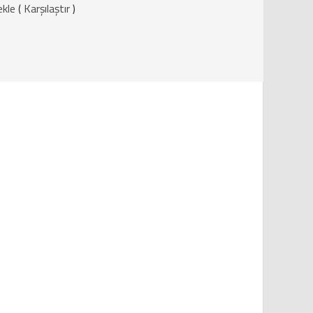
ekle
(
Karşılaştır
)