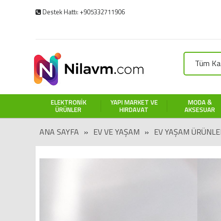
Destek Hattı: +905332711906
Tüm Kat
ELEKTRONIK
YAPI MARKET VE
MODA &
ÜRÜNLER
HIRDAVAT
AKSESUAR
ANA SAYFA
»
EV VE YAŞAM
»
EV YAŞAM ÜRÜNLE