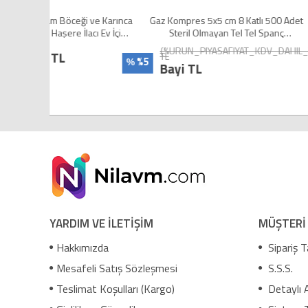
 Karınca
Gaz Kompres 5x5 cm 8 Katlı 500 Adet
TP-LINK TAPO L510E 8.
 Ev İçi
Steril Olmayan Tel Tel Spanç
Ayarlanabilir Led 
Pansuman Bezi
{%URUN_PIYASAFIYAT_KDV_DAHIL_YTL%}
Bayi TL
TL
%5
%
Bayi TL
YARDIM VE İLETİŞİM
MÜŞTERİ
Hakkımızda
Sipariş T
Mesafeli Satış Sözleşmesi
S.S.S.
Teslimat Koşulları (Kargo)
Detaylı 