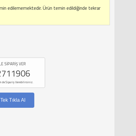
emin edilememektedir.
Ürün temin edildiğinde tekrar
LE SİPARİŞ VER
2711906
e Sipariş Verebilirsiniz.
Tek Tıkla Al