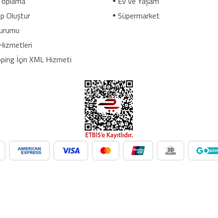
Toplama
Ev ve Yaşam
p Oluştur
Süpermarket
urumu
Hizmetleri
ping İçin XML Hizmeti
üpermarket, oyuncak ve daha birçok kategoride ürünleri kolayca ent
n. Her kategoride doğru Google Product Category eşleşmesiyle Google
 xml dropshipping tedarikçi, e ticaret tedarikçileri, giyim xml, ücretsi
cıları, dropshipping kazanç, xml e ticaret, dropshipping bayilik, xml
 xml tedarikçi, dropshipping ücretsiz, dropshipping yap, xml bayilik ve