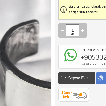
Bu ürün geçici olarak t
satışa sunulacaktır.
TIKLA WHATSAPP İ
+90533
7x24 Whatsapp Üzerinden d
Sepete Ekle