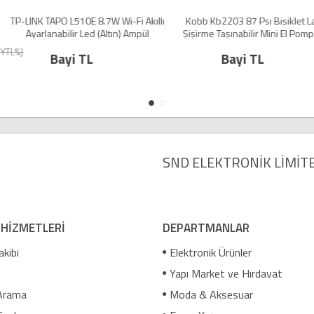
7W Wi-Fi Akıllı
Kobb Kb2203 87 Psı Bisiklet Lastik
Opel Mokka Co
(Altın) Ampül
Şişirme Taşınabilir Mini El Pompası +
Insignia Vectra 
Bisiklet Montaj Aparatı En Popüler
Silikon Oto Ana
{%URUN_PIY
Bayi TL
TL
Pompa
%5
%
Bayi TL
SND ELEKTRONİK LİMİTE
 HİZMETLERİ
DEPARTMANLAR
akibi
Elektronik Ürünler
Yapı Market ve Hırdavat
Arama
Moda & Aksesuar