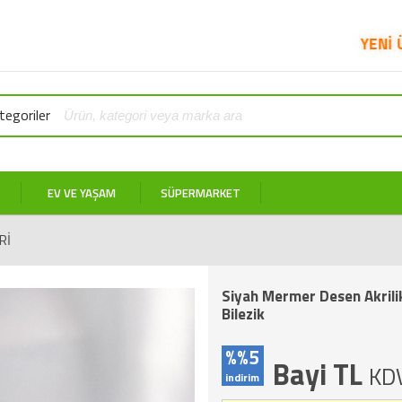
YENİ ÜRÜNLER SATIŞA SUN
egoriler
EV VE YAŞAM
SÜPERMARKET
RI
Siyah Mermer Desen Akrili
Bilezik
%%5
Bayi TL
KDV
indirim