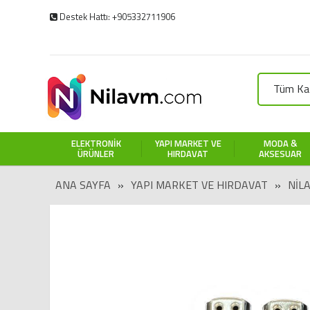
Destek Hattı: +905332711906
Tüm Kat
ELEKTRONIK
YAPI MARKET VE
MODA &
ÜRÜNLER
HIRDAVAT
AKSESUAR
ANA SAYFA
»
YAPI MARKET VE HIRDAVAT
»
NIL