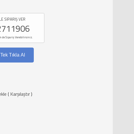
LE SİPARİŞ VER
2711906
e Sipariş Verebilirsiniz.
Tek Tıkla Al
ekle
(
Karşılaştır
)