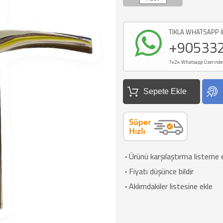
TIKLA WHATSAPP İ
+90533
7x24 Whatsapp Üzerinden d
Sepete Ekle
·
Ürünü karşılaştırma listeme 
·
Fiyatı düşünce bildir
·
Aklımdakiler listesine ekle