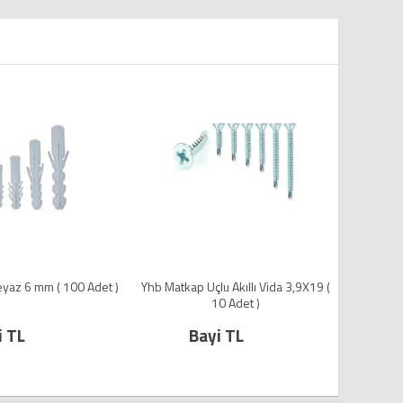
 Uçlu Akıllı Vida 3,9X19 (
Plastik Dubel Beyaz 7 mm ( 100 Adet )
Yhb
10 Adet )
Bayi TL
Bayi TL