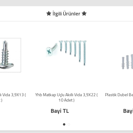
İlgili Ürünler
Akıllı Vida 3,9X22 (
Plastik Dubel Beyaz 6 mm ( 100 Adet )
Yhb Matkap
Adet )
TL
Bayi TL