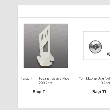
sviye Klipsi
Ypm Matkap Uçlu Akıllı Vida 3,9X13 (
Yhb Matkap Uçlu 
10 Adet )
10 
Bayi TL
Bayi 