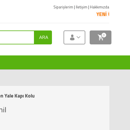
Siparişlerim
|
İletişim
|
Hakkımızda
YENİ ÜRÜNLER SATIŞA SUNUL
0
ARA
n Yale Kapı Kolu
il