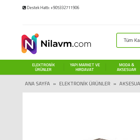
Destek Hattı: +905332711906
Tüm Kat
ELEKTRONIK
YAPI MARKET VE
MODA &
ÜRÜNLER
HIRDAVAT
AKSESUAR
ANA SAYFA
»
ELEKTRONIK ÜRÜNLER
»
AKSESUA