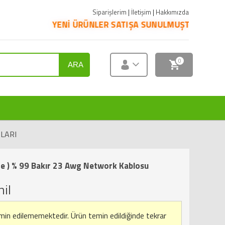
Siparişlerim
|
İletişim
|
Hakkımızda
YENİ ÜRÜNLER SATIŞA SUNULMUŞTUR. ÜRÜNLERİN PAZARYER
0
ARA
LARI
e ) % 99 Bakır 23 Awg Network Kablosu
il
emin edilememektedir.
Ürün temin edildiğinde tekrar