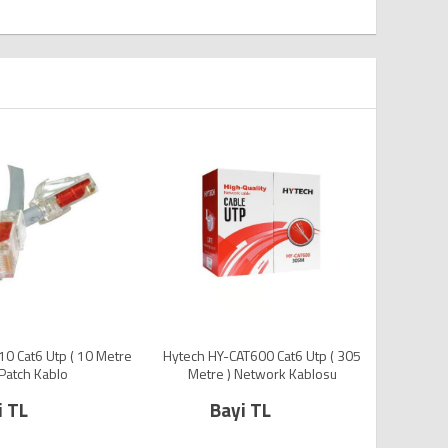
etre
Hytech HY-CAT600 Cat6 Utp ( 305
S-LINK SL-CAT605 Cat6 Utp (
Metre ) Network Kablosu
Gri/Siyah Patch Kab
Bayi TL
Bayi TL