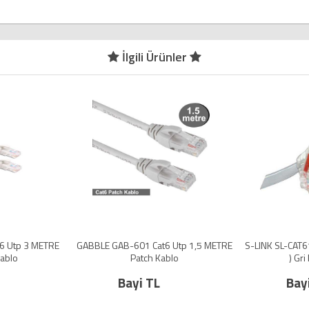
İlgili Ürünler
GABBLE GAB-601 Cat6 Utp 1,5 METRE
S-LINK SL-CAT610 Cat6 Utp ( 10 M
Patch Kablo
) Gri Patch Kablo
Bayi TL
Bayi TL