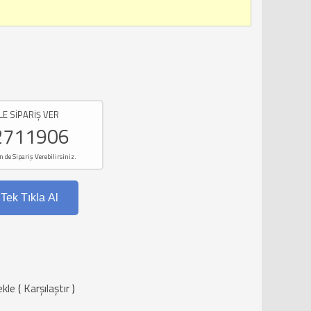
LE SİPARİŞ VER
2711906
e Sipariş Verebilirsiniz.
Tek Tıkla Al
ekle
(
Karşılaştır
)