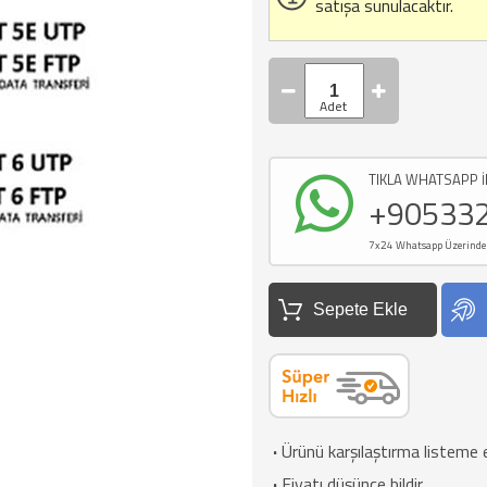
satışa sunulacaktır.
TIKLA WHATSAPP İ
+90533
7x24 Whatsapp Üzerinden d
Sepete Ekle
·
Ürünü karşılaştırma listeme 
·
Fiyatı düşünce bildir