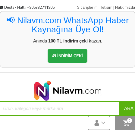
Destek Hattı: +905332711906
Siparişlerim
|
İletişim
|
Hakkımızda
📢 Nilavm.com WhatsApp Haber
Kaynağına Üye Ol!
Anında
100 TL indirim çeki
kazan.
🎁 İNDİRİM ÇEKİ
ARA
0