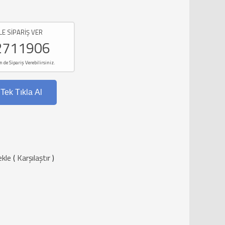
LE SİPARİŞ VER
2711906
e Sipariş Verebilirsiniz.
Tek Tıkla Al
ekle
(
Karşılaştır
)