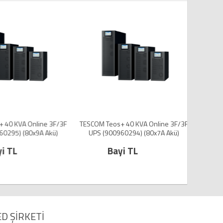
40 KVA Online 3F/3F
TESCOM Teos+ 40 KVA Online 3F/3F
TESCOM 
0295) (80x9A Akü)
UPS (900960294) (80x7A Akü)
UPS 
i TL
Bayi TL
D ŞİRKETİ