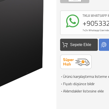
TIKLA WHATSAPP İ
+90533
7x24 Whatsapp Üzerinden d
Sepete Ekle
·
Ürünü karşılaştırma listeme 
·
Fiyatı düşünce bildir
·
Aklımdakiler listesine ekle