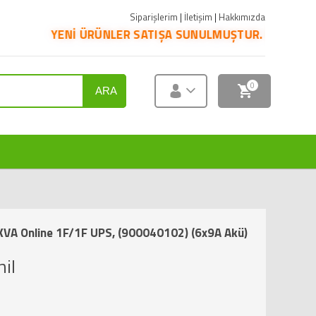
Siparişlerim
|
İletişim
|
Hakkımızda
İ ÜRÜNLER SATIŞA SUNULMUŞTUR. ÜRÜNLERİN PAZARYERİNE 
0
ARA
VA Online 1F/1F UPS, (900040102) (6x9A Akü)
il