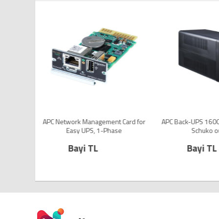
A for
APC Network Management Card for
APC Back-UPS 1600
huko and
Easy UPS, 1-Phase
Schuko out
Bayi TL
Bayi TL