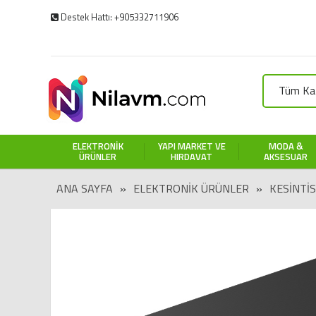
Destek Hattı: +905332711906
Tüm Kat
ELEKTRONIK
YAPI MARKET VE
MODA &
ÜRÜNLER
HIRDAVAT
AKSESUAR
ANA SAYFA
»
ELEKTRONIK ÜRÜNLER
»
KESINTIS