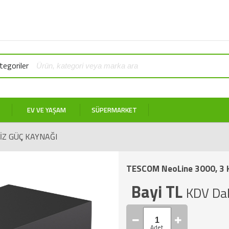
YEN
egoriler
EV VE YAŞAM
SÜPERMARKET
IZ GÜÇ KAYNAĞI
TESCOM NeoLine 3000, 3 K
Bayi TL
KDV Dah