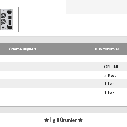
Ödeme Bilgileri
Ürün Yorumları
:
ONLINE
:
3 KVA
:
1 Faz
:
1 Faz
İlgili Ürünler