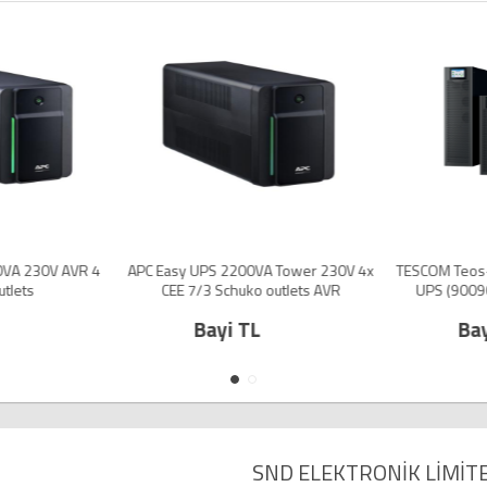
VA 230V AVR 4
APC Easy UPS 2200VA Tower 230V 4x
TESCOM Teos+ 
lets
CEE 7/3 Schuko outlets AVR
UPS (90096
Bayi TL
Bay
SND ELEKTRONİK LİMİTE