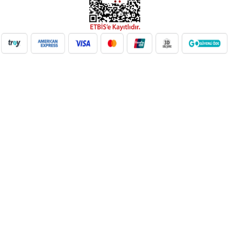
NilAVM XML Hizmeti ile elektronik, moda, ev & yaşam,
süpermarket, oyuncak ve daha birçok kategoride ürünleri kolayca
entegre edin. Otomatik stok güncelleme, bayi ağı desteği ve SEO
uyumlu içeriklerle e-ticaret satışlarınızı artırın. Her kategoride doğru
Google Product Category eşleşmesiyle Google Ads ve Merchant
Center uyumunu sağlayın. bayilik veren, dropshipping tedarikçileri,
xml bayilik, xml veren firmalar, xml dropshipping tedarikçi, e ticaret
tedarikçileri, giyim xml, ücretsiz dropshipping, dropshipping ürünleri,
toptan bayilik, mağaza bayilik, dropshipping turkiye, dropshipping
toptancıları, dropshipping kazanç, xml e ticaret, dropshipping
bayilik, xml entegrasyon, dropshipping tedarikçi, giyim
dropshipping, e bayilik, online bayilik, ücretsiz bayilik veren firmalar,
xml tedarikçi, dropshipping ücretsiz, dropshipping yap, xml bayilik
veren firmalar, moda dropshipping, toptan bayilik veren firmalar,