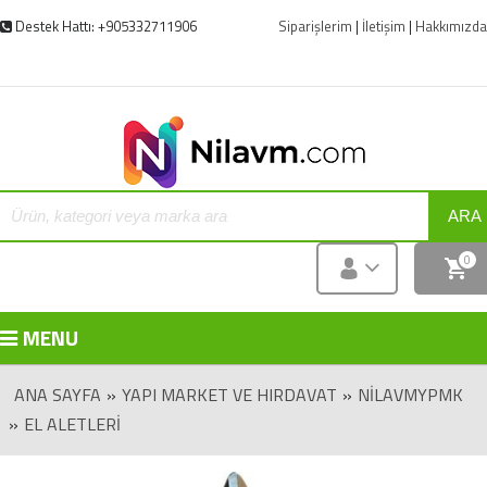
Destek Hattı: +905332711906
Siparişlerim
|
İletişim
|
Hakkımızda
ARA
0
MENU
ANA SAYFA
»
YAPI MARKET VE HIRDAVAT
»
NILAVMYPMK
»
EL ALETLERI