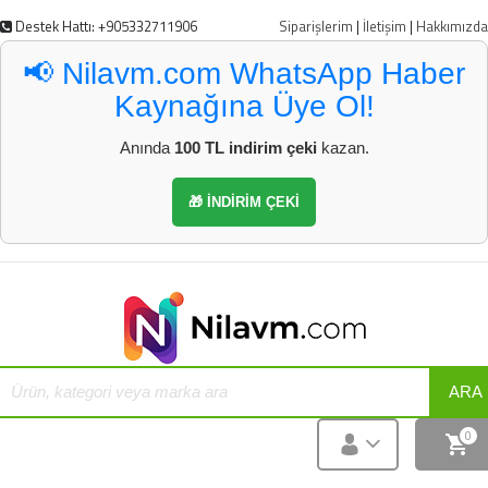
Destek Hattı: +905332711906
Siparişlerim
|
İletişim
|
Hakkımızda
📢 Nilavm.com WhatsApp Haber
Kaynağına Üye Ol!
Anında
100 TL indirim çeki
kazan.
🎁 İNDİRİM ÇEKİ
ARA
0