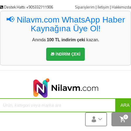
Destek Hattı: +905332711906
Siparişlerim
|
İletişim
|
Hakkımızda
📢 Nilavm.com WhatsApp Haber
Kaynağına Üye Ol!
Anında
100 TL indirim çeki
kazan.
🎁 İNDİRİM ÇEKİ
ARA
0