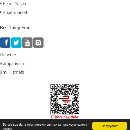
Ev ve Yaşam
Süpermarket
Bizi Takip Edin
Haberler
Kampanyalar
Xml Hizmeti
Bu site size daha iyi bir deneyim sunmak için tarayıcı çerezlerini
Onaylıyorum
kullanır.