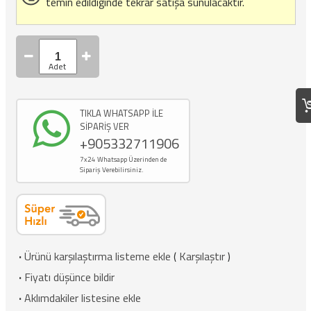
temin edildiğinde tekrar satışa sunulacaktır.
TIKLA WHATSAPP İLE
SİPARİŞ VER
+905332711906
7x24 Whatsapp Üzerinden de
Sipariş Verebilirsiniz.
·
Ürünü karşılaştırma listeme ekle
(
Karşılaştır
)
·
Fiyatı düşünce bildir
·
Aklımdakiler listesine ekle