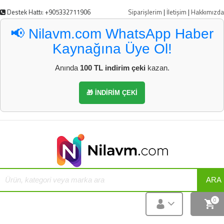
Destek Hattı: +905332711906
Siparişlerim
|
İletişim
|
Hakkımızda
📢 Nilavm.com WhatsApp Haber
Kaynağına Üye Ol!
Anında
100 TL indirim çeki
kazan.
🎁 İNDİRİM ÇEKİ
ARA
0