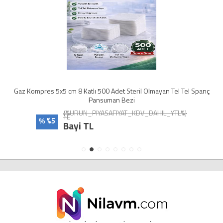
Gaz Kompres 5x5 cm 8 Katlı 500 Adet Steril Olmayan Tel Tel Spanç
Pansuman Bezi
{%URUN_PIYASAFIYAT_KDV_DAHIL_YTL%}
TL
%5
%
Bayi TL