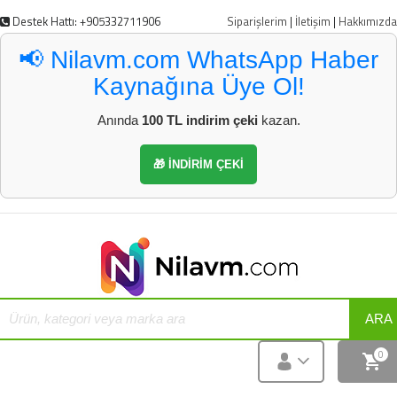
Destek Hattı: +905332711906
Siparişlerim
|
İletişim
|
Hakkımızda
📢 Nilavm.com WhatsApp Haber
Kaynağına Üye Ol!
Anında
100 TL indirim çeki
kazan.
🎁 İNDİRİM ÇEKİ
ARA
0